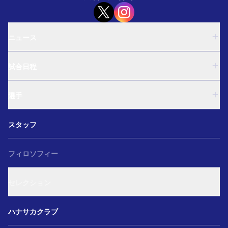
ニュース
U-18
試合日程
U-15
西U-15
U-18
和歌山U-15
選手
U-15
U-12
西U-15
ガールズU-18
U-18
和歌山U-15
スタッフ
ガールズU-15
U-15
U-12
セレクション
西U-15
ガールズU-18
和歌山U-15
フィロソフィー
ガールズU-15
U-12
ガールズU-18
セレクション
ガールズU-15
アカデミー セレクション
ハナサカクラブ