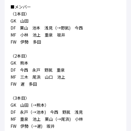
ハナサカクラブ
■メンバー
ガールズU-15
U-12
ガールズU-18
〈1本目〉
アカデミー
セレッソ大阪
レディース
GK 山田
セレクション
ガールズU-15
DF 栗山 池本 浅見（→野㞍) 今西
MF 小林 池上 重泉 坂井
FW 伊勢 多田
〈2本目〉
GK 熊本
DF 今西 永戸 野㞍 重泉
MF 三木 尾浜 山口 池上
FW 遅 多田
〈3本目〉
GK 山田（→熊本）
DF 永戸（→池本) 今西 野㞍 浅見
MF 重泉 池上 栗山（→尾浜) 小林
FW 伊勢（→遅) 坂井