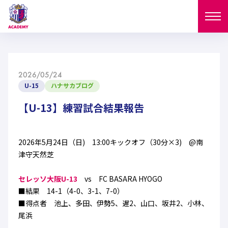
ニュース
2026/05/24
試合日程
U-15
ハナサカブログ
NEWS
ニュース
【U-13】練習試合結果報告
選手
MATCH
試合日程
U-18
U-15
スタッフ
2026年5月24日（日) 13:00キックオフ（30分×3) @南
PLAYERS
津守天然芝
西U-15
和歌山U-15
選手
U-18
U-15
セレクション
セレッソ大阪U-13
vs FC BASARA HYOGO
U-12
ガールズU-18
■結果 14-1（4-0、3-1、7-0）
西U-15
和歌山U-15
U-18
U-15
■得点者 池上、多田、伊勢5、遅2、山口、坂井2、小林、
フィロソフィー
ガールズU-15
SELECTION
セレクション
尾浜
U-12
ガールズU-18
西U-15
和歌山U-15
セレクション