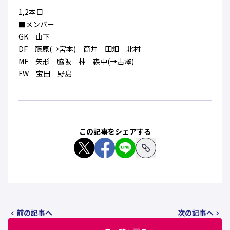
ハナサカクラブ
1,2本目
ガールズU-15
U-12
ガールズU-18
■メンバー
アカデミー
セレッソ大阪
レディース
GK 山下
セレクション
ガールズU-15
DF 藤原(→宮本) 筒井 田畑 北村
MF 矢形 脇阪 林 森中(→古澤)
FW 宝田 野島
この記事をシェアする
前の記事へ
次の記事へ