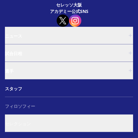
セレッソ大阪
アカデミー公式SNS
ニュース
U-18
試合日程
U-15
西U-15
U-18
和歌山U-15
選手
U-15
U-12
西U-15
ガールズU-18
U-18
和歌山U-15
スタッフ
ガールズU-15
U-15
U-12
セレクション
西U-15
ガールズU-18
和歌山U-15
フィロソフィー
ガールズU-15
U-12
ガールズU-18
セレクション
ガールズU-15