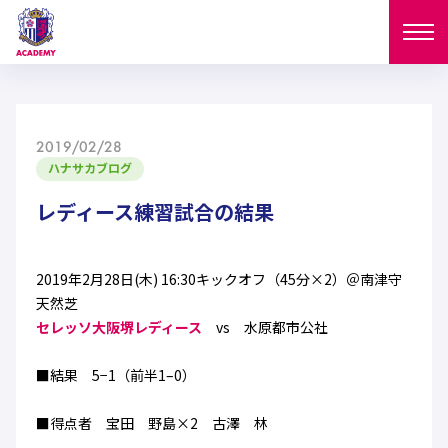
ニュース
2019/02/28
試合日程
ハナサカブログ
NEWS
ニュース
レディース練習試合の結果
選手
MATCH
試合日程
U-18
U-15
スタッフ
2019年2月28日(木) 16:30キックオフ（45分×2）＠南津守
PLAYERS
天然芝
西U-15
和歌山U-15
選手
セレッソ大阪堺レディース
vs 水原都市公社
U-18
U-15
セレクション
U-12
ガールズU-18
■結果 5−1（前半1–0）
西U-15
和歌山U-15
U-18
U-15
フィロソフィー
ガールズU-15
SELECTION
セレクション
■得点者 宝田 野島×2 古澤 林
U-12
ガールズU-18
西U-15
和歌山U-15
セレクション