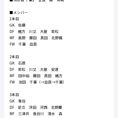
ハナサカクラブ
ガールズU-15
U-12
ガールズU-18
■メンバー
アカデミー
セレッソ大阪
レディース
1本目
セレクション
ガールズU-15
GK 佐藤
DF 緒方 川又 大屋 若松
MF 長野 藤田 真田 北野颯
FW 千葉 皿良
2本目
GK 石原
DF 若松 川又 大屋 安達
MF 田中裕 藤田 真田 緒方
FW 池田 千葉（→皿良→千葉）
3本目
GK 青谷
DF 足立 浮田 河西 北野慶
MF 三津井 長谷川 清水 森