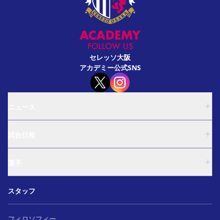
FOLLOW US
セレッソ大阪
アカデミー公式SNS
ニュース
U-18
試合日程
U-15
西U-15
U-18
和歌山U-15
選手
U-15
U-12
西U-15
ガールズU-18
U-18
和歌山U-15
スタッフ
ガールズU-15
U-15
U-12
セレクション
西U-15
ガールズU-18
和歌山U-15
フィロソフィー
ガールズU-15