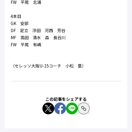
FW 平尾 北浦
4本目
GK 安部
DF 足立 浮田 河西 芳谷
MF 高田 清水 森 長谷川
FW 平尾 有嶋
（セレッソ大阪U-15コーチ 小松 塁）
この記事をシェアする