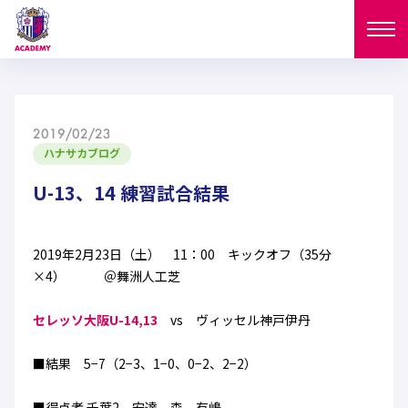
ニュース
2019/02/23
試合日程
ハナサカブログ
NEWS
ニュース
U-13、14 練習試合結果
選手
MATCH
試合日程
U-18
U-15
スタッフ
2019年2月23日（土） 11：00 キックオフ（35分
PLAYERS
×4） ＠舞洲人工芝
西U-15
和歌山U-15
選手
U-18
U-15
セレクション
セレッソ大阪U-14,13
vs ヴィッセル神戸伊丹
U-12
ガールズU-18
西U-15
和歌山U-15
U-18
U-15
■結果 5−7（2−3、1−0、0−2、2−2）
フィロソフィー
ガールズU-15
SELECTION
セレクション
U-12
ガールズU-18
西U-15
和歌山U-15
セレクション
■得点者 千葉2 安達 森 有嶋