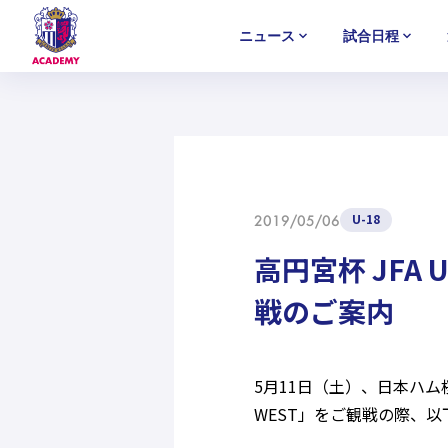
ニュース
試合日程
U-18
U-18
U-18
アカデミー
NEWS
MATCH
PLAYERS
SELECTION
セレクション
ニュース
試合日程
選手
セレクション
U-12
U-12
U-12
U-18
2019/05/06
高円宮杯 JFA 
戦のご案内
5月11日（土）、日本ハム桜
WEST」をご観戦の際、