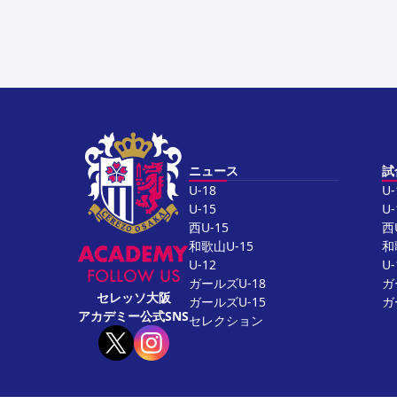
ニュース
試
U-18
U-
U-15
U-
西U-15
西
和歌山U-15
和
U-12
U-
FOLLOW US
ガールズU-18
ガ
セレッソ大阪
ガールズU-15
ガ
アカデミー公式SNS
セレクション