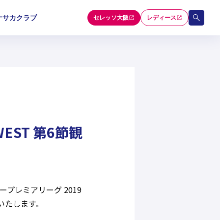
ナサカクラブ
セレッソ大阪
レディース
和歌山U-15
和歌山U-15
和歌山U-15
5
5
5
セレクション
WEST 第6節観
ープレミアリーグ 2019
いたします。