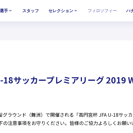
選手
スタッフ
セレクション
フィロソフィー
ハ
U-15
U-15
U-15
西U-15
西U-15
西U-15
ガールズU-18
ガールズU-18
ガールズU-18
ガールズU-1
ガールズU-1
ガールズU-1
U-18サッカープレミアリーグ 2019 
グラウンド（舞洲）で開催される「高円宮杯 JFA U-18サッカ
以下の注意事項をお守りください。皆様のご協力よろしくお願い