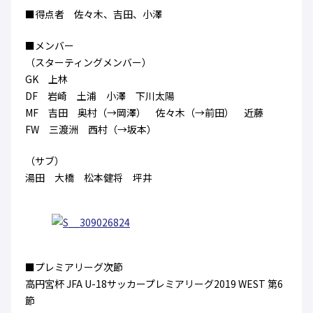
ハナサカクラブ
■得点者 佐々木、吉田、小澤
ガールズU-15
U-12
ガールズU-18
■メンバー
アカデミー
セレッソ大阪
レディース
セレクション
（スターティングメンバー）
ガールズU-15
GK 上林
DF 岩崎 土浦 小澤 下川太陽
MF 吉田 奥村（→岡澤） 佐々木（→前田） 近藤
FW 三渡洲 西村（→坂本）
（サブ）
湯田 大橋 松本健将 坪井
■プレミアリーグ次節
高円宮杯 JFA U-18サッカープレミアリーグ2019 WEST 第6
節