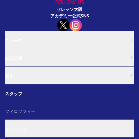
FOLLOW US
セレッソ大阪
アカデミー公式SNS
ニュース
U-18
試合日程
U-15
西U-15
U-18
和歌山U-15
選手
U-15
U-12
西U-15
ガールズU-18
U-18
和歌山U-15
スタッフ
ガールズU-15
U-15
U-12
セレクション
西U-15
ガールズU-18
和歌山U-15
フィロソフィー
ガールズU-15
U-12
ガールズU-18
セレクション
ガールズU-15