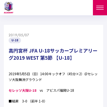
ニュース
2019/05/07
試合日程
U-18
NEWS
ニュース
高円宮杯 JFA U-18サッカープレミアリー
選手
MATCH
グ2019 WEST 第5節 【U-18】
試合日程
U-18
U-15
スタッフ
PLAYERS
2019年5月5日（日）14:00キックオフ（45分×2）＠セレッ
西U-15
和歌山U-15
選手
U-18
U-15
ソ大阪舞洲グラウンド
セレクション
U-12
ガールズU-18
セレッソ大阪U-18
vs アビスパ福岡U-18
西U-15
和歌山U-15
U-18
U-15
フィロソフィー
ガールズU-15
SELECTION
セレクション
■結果 3-0 （前半 1-0）
U-12
ガールズU-18
西U-15
和歌山U-15
セレクション