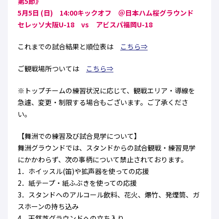
第5節》
ハナサカクラブ
5月5日 (日) 14:00キックオフ ＠日本ハム桜グラウンド
ガールズU-15
U-12
ガールズU-18
セレッソ大阪U-18 vs アビスパ福岡U-18
アカデミー
セレッソ大阪
レディース
セレクション
ガールズU-15
これまでの試合結果と順位表は
こちら⇒
ご観戦場所ついては
こちら⇒
※トップチームの練習状況に応じて、観戦エリア・導線を
急遽、変更・制限する場合もございます。ご了承くださ
い。
【舞洲での練習及び試合見学について】
舞洲グラウンドでは、スタンドからの試合観戦・練習見学
にかかわらず、次の事柄について禁止されております。
1．ホイッスル(笛)や拡声器を使っての応援
2．紙テープ・紙ふぶきを使っての応援
3．スタンドへのアルコール飲料、花火、爆竹、発煙筒、ガ
スホーンの持ち込み
4．天然芝グラウンドへの立ち入り