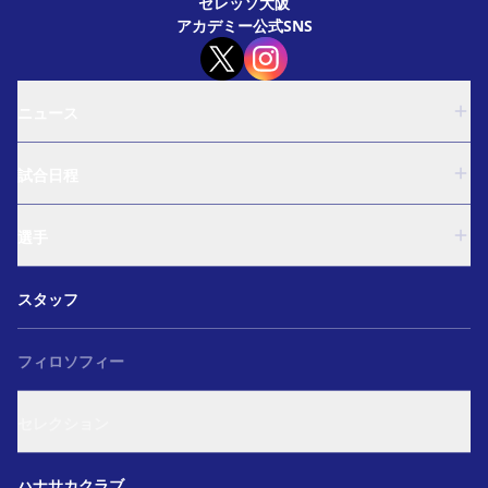
セレッソ大阪
アカデミー公式SNS
ニュース
U-18
試合日程
U-15
西U-15
U-18
和歌山U-15
選手
U-15
U-12
西U-15
ガールズU-18
U-18
和歌山U-15
スタッフ
ガールズU-15
U-15
U-12
セレクション
西U-15
ガールズU-18
和歌山U-15
フィロソフィー
ガールズU-15
U-12
ガールズU-18
セレクション
ガールズU-15
アカデミー セレクション
ハナサカクラブ