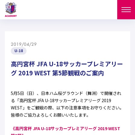
ニュース
2019/04/29
試合日程
U-18
NEWS
ニュース
高円宮杯 JFA U-18サッカープレミアリー
選手
MATCH
グ 2019 WEST 第5節観戦のご案内
試合日程
U-18
U-15
スタッフ
PLAYERS
5月5日（日）、日本ハム桜グラウンド（舞洲）で開催され
西U-15
和歌山U-15
選手
U-18
U-15
る「高円宮杯 JFA U-18サッカープレミアリーグ 2019
セレクション
WEST」をご観戦の際、以下の注意事項をお守りください。
U-12
ガールズU-18
西U-15
皆様のご協力よろしくお願いいたします。
和歌山U-15
U-18
U-15
フィロソフィー
ガールズU-15
SELECTION
セレクション
《高円宮杯 JFA U-18サッカープレミアリーグ 2019 WEST
U-12
ガールズU-18
西U-15
和歌山U-15
セレクション