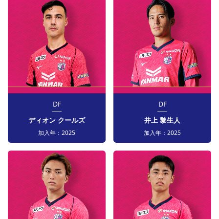
DF
DF
ディオン クールズ
井上 黎生人
加入年：
2025
加入年：
2025