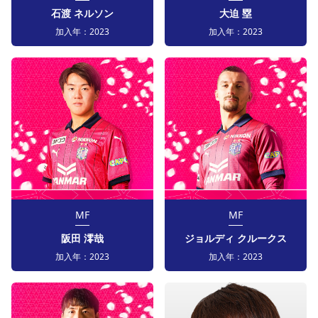
石渡 ネルソン
大迫 塁
加入年：
2023
加入年：
2023
MF
MF
阪田 澪哉
ジョルディ クルークス
加入年：
2023
加入年：
2023