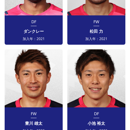
DF
FW
ダンクレー
松田 力
加入年：
2021
加入年：
2021
FW
DF
豊川 雄太
小池 裕太