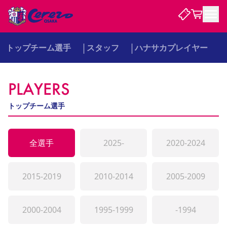
トップチーム選手
スタッフ
ハナサカプレイヤー
試合・チーム
PLAYERS
観戦する
試合について
試合日程 / 結果
順位表
トップチーム選手
クラブを知る
チケット
チームについて
チケット情報
販売スケジュール
価格・席種
購入方法
選手・スタッフ
スケジュール
メディア情報
アクセス
レディース
全選手
2025-
2020-2024
シーズンシート
法人シーズンシート
福祉サービス
団体チケット
アカデミー
ハナサカプレーヤー
歴代所属選手
ファンクラブ
特定興行入場券
セレッソ大阪について
譲渡サービス
リセールサービス
クラブ紹介
観戦ガイド
沿革
シーズン記録
求人情報
2015-2019
2010-2014
2005-2009
ニュース
ファンクラブ
初めて観戦ガイド
サポートする
キッズ向けサービス
グルメ
マッチデープログラム
観戦マナー&ルール
ビジターサポーター観戦ガイド
公式アプリ
SAKURA SOCIO
招待券引換方法
まいセレチケット
会員規定
パートナー企業募集中
2000-2004
セレッソ大阪VISAカード
1995-1999
サポートスタッフ
-1994
婚姻届・出生届・命名書
セレッソアイデアちょうだいな
スタジアム
応援商店街
レディース
ニュース
Lise（ライセンスビジネス）