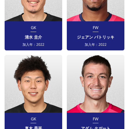
GK
FW
清水 圭介
ジェアン パトリッキ
加入年：
2022
加入年：
2022
GK
FW
真木 晃平
アダム タガート