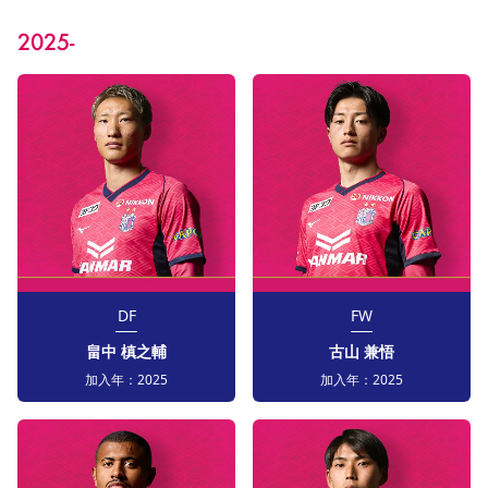
YANMAR HANASAKA STADIUM
すべて
チーム
グッズ
チケット
イベント
ファンクラブ
サステナビリティ
2025-
ホームタウン
パートナー
スポーツクラブ
メディア
30周年
DAZNで観戦
アカデミー
サステナビリティポリシー
SDGsのゴール
インパクトレポート
活動レポート
SPORT POSITIVE LEAGUES
取り組み実績
DAZNで観戦
スポーツクラブ
アウェイツアー
スポーツクラブ
アウェイツアー
関連団体/施設
よくある質問
長居公園
セレッソフットサルパーク
セレッソフットサルパーク長居
よくある質問
セレッソスポーツパーク舞洲
YANMAR HANASAKA STADIUM
セレッソ大阪アカデミー
子供のサッカースクール
大人のサッカースクール
その他スポーツクラブ
DF
FW
畠中 槙之輔
古山 兼悟
加入年：
2025
加入年：
2025