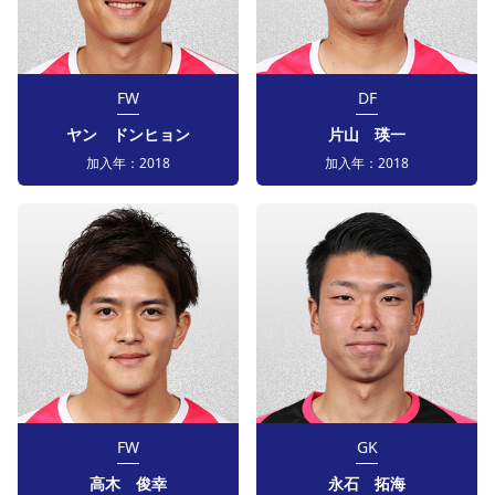
FW
DF
ヤン ドンヒョン
片山 瑛一
加入年：
2018
加入年：
2018
FW
GK
高木 俊幸
永石 拓海