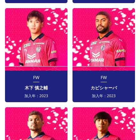
FW
FW
木下 慎之輔
カピシャーバ
加入年：
2023
加入年：
2023