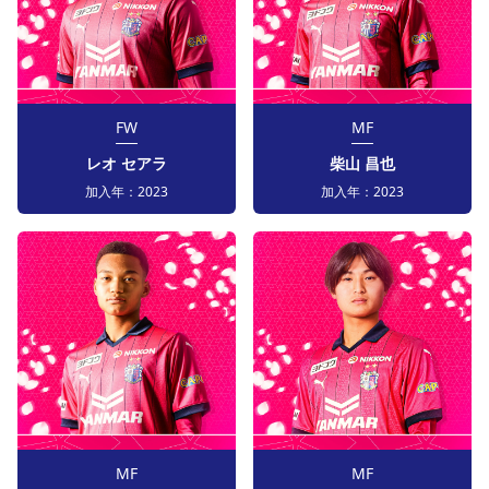
FW
MF
レオ セアラ
柴山 昌也
加入年：
2023
加入年：
2023
MF
MF