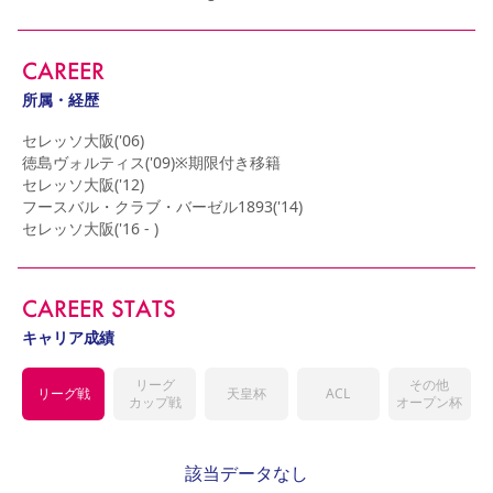
YANMAR HANASAKA STADIUM
すべて
チーム
グッズ
チケット
イベント
ファンクラブ
サステナビリティ
ホームタウン
パートナー
スポーツクラブ
メディア
30周年
DAZNで観戦
アカデミー
CAREER
サステナビリティポリシー
SDGsのゴール
インパクトレポート
活動レポート
SPORT POSITIVE LEAGUES
取り組み実績
DAZNで観戦
所属・経歴
スポーツクラブ
アウェイツアー
セレッソ大阪('06)

徳島ヴォルティス('09)※期限付き移籍

スポーツクラブ
アウェイツアー
セレッソ大阪('12)

フースバル・クラブ・バーゼル1893('14)

関連団体/施設
よくある質問
セレッソ大阪('16 - )
長居公園
セレッソフットサルパーク
セレッソフットサルパーク長居
よくある質問
セレッソスポーツパーク舞洲
YANMAR HANASAKA STADIUM
セレッソ大阪アカデミー
子供のサッカースクール
CAREER STATS
大人のサッカースクール
その他スポーツクラブ
キャリア成績
リーグ
その他
リーグ戦
天皇杯
ACL
カップ戦
オープン杯
該当データなし