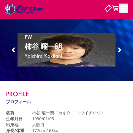
試合・チーム
FW
柿谷 曜一朗
観戦する
試合について
Yoichiro Kakitani
試合日程 / 結果
順位表
クラブを知る
チケット
チームについて
チケット情報
販売スケジュール
価格・席種
購入方法
選手・スタッフ
スケジュール
メディア情報
アクセス
レディース
シーズンシート
法人シーズンシート
福祉サービス
団体チケット
アカデミー
ハナサカプレーヤー
歴代所属選手
ファンクラブ
特定興行入場券
セレッソ大阪について
譲渡サービス
リセールサービス
PROFILE
クラブ紹介
観戦ガイド
沿革
シーズン記録
求人情報
プロフィール
ニュース
ファンクラブ
初めて観戦ガイド
サポートする
キッズ向けサービス
グルメ
マッチデープログラム
名前
柿谷 曜一朗（カキタニ ヨウイチロウ）
観戦マナー&ルール
ビジターサポーター観戦ガイド
公式アプリ
生年月日
1990/01/03
SAKURA SOCIO
SAKURA POINT Program
招待券引換方法
先行入場
パートナー企業募集中
セレッソ大阪VISAカード
サポートスタッフ
出身地
大阪府
まいセレチケット
会員規定
婚姻届・出生届・命名書
セレッソアイデアちょうだいな
スタジアム
応援商店街
レディース
身長/体重
177cm / 68kg
ニュース
Lise（ライセンスビジネス）