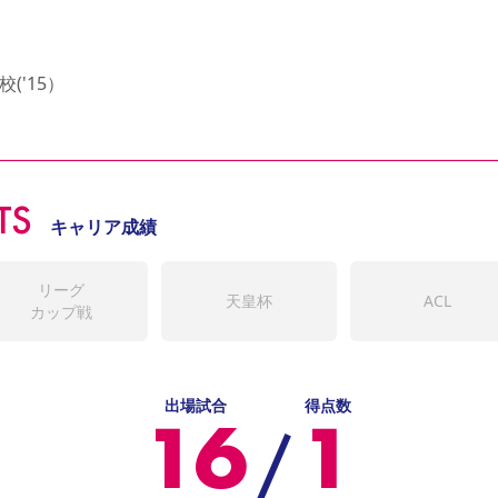
'15）

TS
キャリア成績
リーグ
天皇杯
ACL
カップ戦
出場試合
得点数
16
1
/