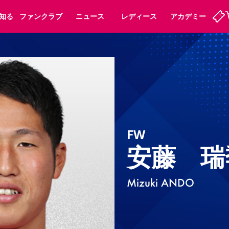
知る
ファンクラブ
ニュース
レディース
アカデミー
ーズンシート
ホームタウン
まいセレチケット
法人シーズンシート
パートナー
会員規定
スポーツクラブ
婚姻届・出生届・命名書
福祉サービス
メディア
ビス
タッフ
ディース
セレッソアイデアちょうだいな
アカデミー
ハナサカプレーヤー
応援商店街
プログラム
観戦マナー&ルール
FW
ート
活動レポート
SPORT POSITIVE LEAGUES
アウェイツアー
よくある質問
安藤 瑞
Mizuki ANDO
ーク長居
セレッソスポーツパーク舞洲
子供のサッカースクール
大人のサッカースクール