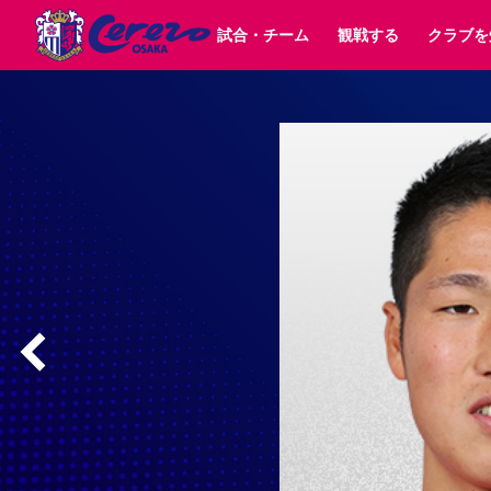
試合・チーム
観戦する
クラブを
試合日程 / 結果
チケット情報
クラブ紹介
SAKURA SOCIO
すべて
チーム
沿革
販売スケジュール
順位表
グッズ
SAKURA POINT Program
シーズン記録
チケット
求人情報
価格・席種
イベント
招待券引換方法
ファンクラブ
購入方法
シ
団体チケット
30周年
特定興行入場券
譲渡サービス
リセールサー
選手・スタッフ
パートナー企業募集中
スケジュール
セレッソ大阪VISAカード
メディア情報
アクセス
サポートス
レ
歴代所属選手
初めて観戦ガイド
Lise（ライセンスビジネス）
キッズ向けサービス
グルメ
マッチデー
ビジターサポーター観戦ガイド
公式アプリ
サステナビリティポリシー
SDGsのゴール
インパクトレポ
YANMAR HANASAKA STADIUM
取り組み実績
DAZNで観戦
スポーツクラブ
長居公園
セレッソフットサルパーク
セレッソフットサルパ
YANMAR HANASAKA STADIUM
セレッソ大阪アカデミー
その他スポーツクラブ