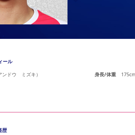
ィール
アンドウ ミズキ）
身長/体重
175cm
経歴