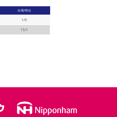
出場/得点
1
/
0
15
/
1