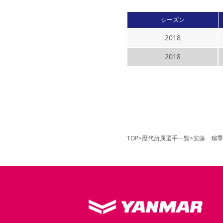
シーズン
2018
2018
TOP
>
歴代所属選手一覧
>
安藤 瑞季