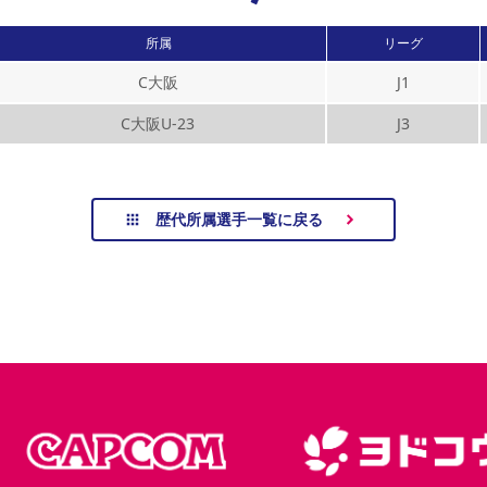
所属
リーグ
C大阪
J1
C大阪U-23
J3
歴代所属選手一覧に戻る