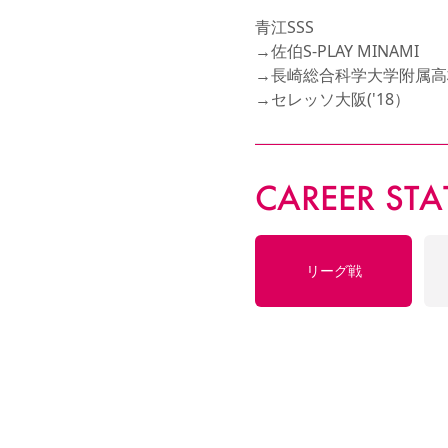
青江SSS

→佐伯S-PLAY MINAMI

→長崎総合科学大学附属高校(
→セレッソ大阪('18）
CAREER STA
リーグ戦