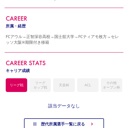
YANMAR HANASAKA STADIUM
すべて
チーム
グッズ
チケット
イベント
ファンクラブ
サステナビリティ
ホームタウン
パートナー
スポーツクラブ
メディア
30周年
DAZNで観戦
アカデミー
CAREER
サステナビリティポリシー
SDGsのゴール
インパクトレポート
活動レポート
SPORT POSITIVE LEAGUES
取り組み実績
DAZNで観戦
所属・経歴
スポーツクラブ
アウェイツアー
FCアウル→正智深谷高校→国士舘大学→FCティアモ枚方→セレ
ッソ大阪※期限付き移籍
スポーツクラブ
アウェイツアー
関連団体/施設
よくある質問
CAREER STATS
長居公園
セレッソフットサルパーク
セレッソフットサルパーク長居
よくある質問
セレッソスポーツパーク舞洲
YANMAR HANASAKA STADIUM
キャリア成績
セレッソ大阪アカデミー
子供のサッカースクール
大人のサッカースクール
その他スポーツクラブ
リーグ
その他
リーグ戦
天皇杯
ACL
カップ戦
オープン杯
該当データなし
歴代所属選手一覧に戻る