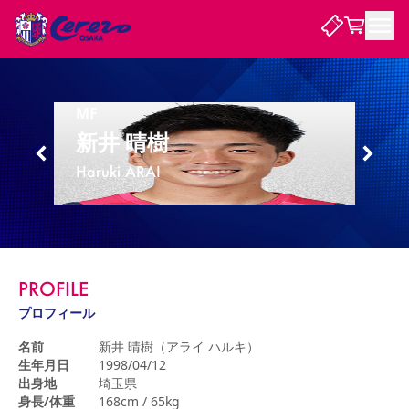
試合・チーム
MF
新井 晴樹
観戦する
試合について
Haruki ARAI
試合日程 / 結果
順位表
クラブを知る
チケット
チームについて
チケット情報
販売スケジュール
価格・席種
購入方法
選手・スタッフ
スケジュール
メディア情報
アクセス
レディース
シーズンシート
法人シーズンシート
福祉サービス
団体チケット
アカデミー
ハナサカプレーヤー
歴代所属選手
ファンクラブ
特定興行入場券
セレッソ大阪について
譲渡サービス
リセールサービス
PROFILE
クラブ紹介
観戦ガイド
沿革
シーズン記録
求人情報
プロフィール
ニュース
ファンクラブ
初めて観戦ガイド
サポートする
キッズ向けサービス
グルメ
マッチデープログラム
名前
新井 晴樹（アライ ハルキ）
観戦マナー&ルール
ビジターサポーター観戦ガイド
公式アプリ
生年月日
1998/04/12
SAKURA SOCIO
SAKURA POINT Program
招待券引換方法
先行入場
パートナー企業募集中
セレッソ大阪VISAカード
サポートスタッフ
出身地
埼玉県
まいセレチケット
会員規定
婚姻届・出生届・命名書
セレッソアイデアちょうだいな
スタジアム
応援商店街
レディース
身長/体重
168cm / 65kg
ニュース
Lise（ライセンスビジネス）