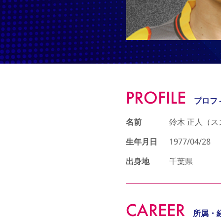
PROFILE
プロフ
名前
鈴木 正人（ス
生年月日
1977/04/28
出身地
千葉県
CAREER
所属・