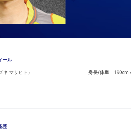
ィール
ズキ マサヒト）
身長/体重
190cm 
経歴