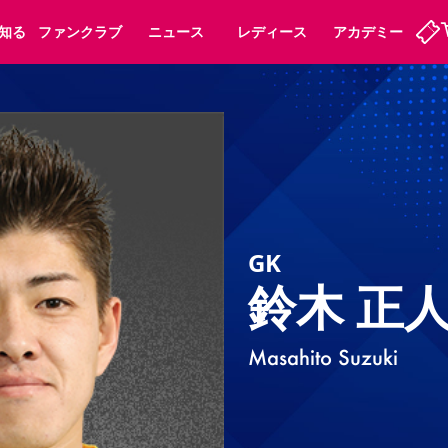
知る
ファンクラブ
ニュース
レディース
アカデミー
ーズンシート
ホームタウン
まいセレチケット
法人シーズンシート
パートナー
会員規定
スポーツクラブ
婚姻届・出生届・命名書
福祉サービス
メディア
ビス
タッフ
ディース
セレッソアイデアちょうだいな
アカデミー
ハナサカプレーヤー
応援商店街
プログラム
観戦マナー&ルール
GK
ート
活動レポート
SPORT POSITIVE LEAGUES
アウェイツアー
よくある質問
鈴木 正
Masahito Suzuki
ーク長居
セレッソスポーツパーク舞洲
子供のサッカースクール
大人のサッカースクール