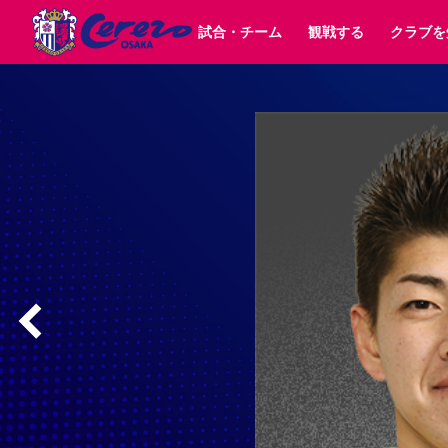
試合・チーム
観戦する
クラブを
試合日程 / 結果
チケット情報
クラブ紹介
SAKURA SOCIO
すべて
チーム
沿革
販売スケジュール
順位表
グッズ
SAKURA POINT Program
シーズン記録
チケット
求人情報
価格・席種
イベント
招待券引換方法
ファンクラブ
購入方法
シ
団体チケット
30周年
特定興行入場券
譲渡サービス
リセールサー
選手・スタッフ
パートナー企業募集中
スケジュール
セレッソ大阪VISAカード
メディア情報
アクセス
サポートス
レ
歴代所属選手
初めて観戦ガイド
Lise（ライセンスビジネス）
キッズ向けサービス
グルメ
マッチデー
ビジターサポーター観戦ガイド
公式アプリ
サステナビリティポリシー
SDGsのゴール
インパクトレポ
YANMAR HANASAKA STADIUM
取り組み実績
DAZNで観戦
スポーツクラブ
長居公園
セレッソフットサルパーク
セレッソフットサルパ
YANMAR HANASAKA STADIUM
セレッソ大阪アカデミー
その他スポーツクラブ