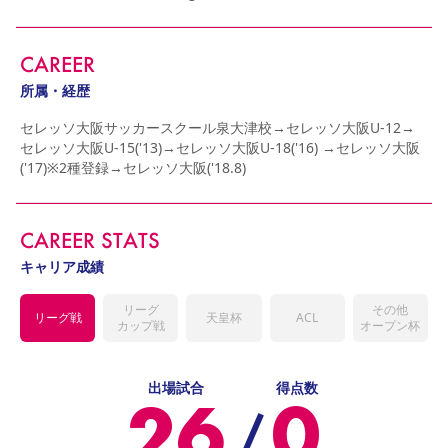
YANMAR HANASAKA STADIUM
すべて
チーム
グッズ
チケット
イベント
ファンクラブ
サステナビリティ
ホームタウン
パートナー
スポーツクラブ
メディア
30周年
DAZNで観戦
アカデミー
CAREER
サステナビリティポリシー
SDGsのゴール
インパクトレポート
活動レポート
SPORT POSITIVE LEAGUES
取り組み実績
DAZNで観戦
所属・経歴
スポーツクラブ
アウェイツアー
セレッソ大阪サッカースクール泉大津校→セレッソ大阪U-12→
セレッソ大阪U-15('13)→セレッソ大阪U-18('16) →セレッソ大阪
スポーツクラブ
アウェイツアー
('17)※2種登録→セレッソ大阪('18.8)
関連団体/施設
よくある質問
長居公園
セレッソフットサルパーク
セレッソフットサルパーク長居
よくある質問
CAREER STATS
セレッソスポーツパーク舞洲
YANMAR HANASAKA STADIUM
セレッソ大阪アカデミー
子供のサッカースクール
キャリア成績
大人のサッカースクール
その他スポーツクラブ
リーグ
その他
リーグ戦
天皇杯
ACL
カップ戦
オープン杯
出場試合
得点数
26
0
/