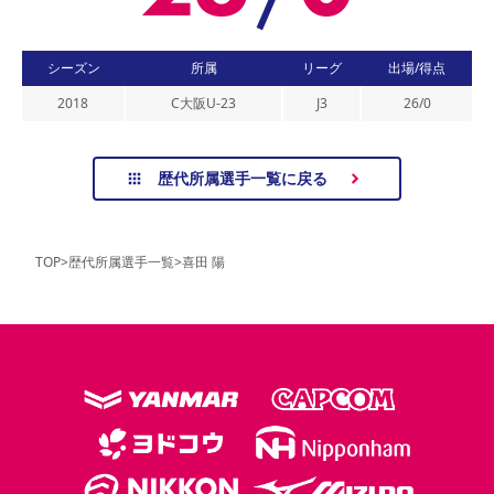
シーズン
所属
リーグ
出場/得点
2018
C大阪U-23
J3
26
/
0
歴代所属選手一覧に戻る
TOP
>
歴代所属選手一覧
>
喜田 陽