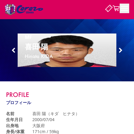
試合・チーム
MF
喜田 陽
観戦する
試合について
Hinata KIDA
試合日程 / 結果
順位表
クラブを知る
チケット
チームについて
チケット情報
販売スケジュール
価格・席種
購入方法
選手・スタッフ
スケジュール
メディア情報
アクセス
レディース
シーズンシート
法人シーズンシート
福祉サービス
団体チケット
アカデミー
ハナサカプレーヤー
歴代所属選手
ファンクラブ
特定興行入場券
セレッソ大阪について
譲渡サービス
リセールサービス
PROFILE
クラブ紹介
観戦ガイド
沿革
シーズン記録
求人情報
プロフィール
ニュース
ファンクラブ
初めて観戦ガイド
サポートする
キッズ向けサービス
グルメ
マッチデープログラム
名前
喜田 陽（キダ ヒナタ）
観戦マナー&ルール
ビジターサポーター観戦ガイド
公式アプリ
生年月日
2000/07/04
SAKURA SOCIO
SAKURA POINT Program
招待券引換方法
先行入場
パートナー企業募集中
セレッソ大阪VISAカード
サポートスタッフ
出身地
大阪府
まいセレチケット
会員規定
婚姻届・出生届・命名書
セレッソアイデアちょうだいな
スタジアム
応援商店街
レディース
身長/体重
171cm / 59kg
ニュース
Lise（ライセンスビジネス）