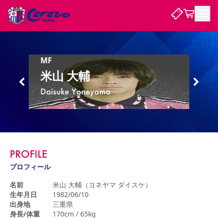
試合・チーム
MF
米山 大輔
観戦する
試合について
Daisuke Yoneyama
試合日程 / 結果
順位表
クラブを知る
チケット
チームについて
チケット情報
販売スケジュール
価格・席種
購入方法
選手・スタッフ
スケジュール
メディア情報
アクセス
レディース
シーズンシート
法人シーズンシート
福祉サービス
団体チケット
アカデミー
ハナサカプレーヤー
歴代所属選手
ファンクラブ
特定興行入場券
セレッソ大阪について
譲渡サービス
リセールサービス
PROFILE
クラブ紹介
観戦ガイド
沿革
シーズン記録
求人情報
プロフィール
ニュース
ファンクラブ
初めて観戦ガイド
サポートする
キッズ向けサービス
グルメ
マッチデープログラム
名前
米山 大輔（ヨネヤマ ダイスケ）
観戦マナー&ルール
ビジターサポーター観戦ガイド
公式アプリ
生年月日
1982/06/10
SAKURA SOCIO
SAKURA POINT Program
招待券引換方法
先行入場
パートナー企業募集中
セレッソ大阪VISAカード
サポートスタッフ
出身地
三重県
まいセレチケット
会員規定
婚姻届・出生届・命名書
セレッソアイデアちょうだいな
スタジアム
応援商店街
レディース
身長/体重
170cm / 65kg
ニュース
Lise（ライセンスビジネス）