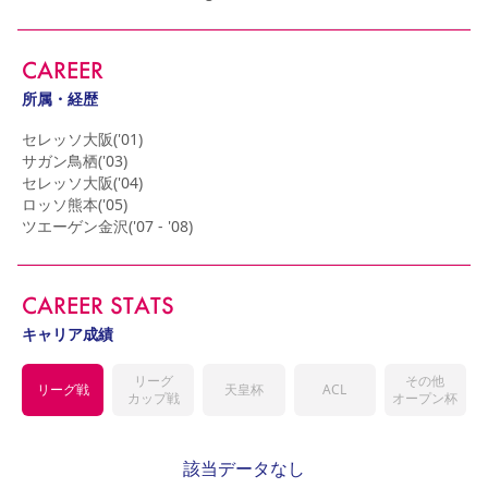
YANMAR HANASAKA STADIUM
すべて
チーム
グッズ
チケット
イベント
ファンクラブ
サステナビリティ
ホームタウン
パートナー
スポーツクラブ
メディア
30周年
DAZNで観戦
アカデミー
CAREER
サステナビリティポリシー
SDGsのゴール
インパクトレポート
活動レポート
SPORT POSITIVE LEAGUES
取り組み実績
DAZNで観戦
所属・経歴
スポーツクラブ
アウェイツアー
セレッソ大阪('01)

サガン鳥栖('03)

スポーツクラブ
アウェイツアー
セレッソ大阪('04)

ロッソ熊本('05)

関連団体/施設
よくある質問
ツエーゲン金沢('07 - '08)
長居公園
セレッソフットサルパーク
セレッソフットサルパーク長居
よくある質問
セレッソスポーツパーク舞洲
YANMAR HANASAKA STADIUM
セレッソ大阪アカデミー
子供のサッカースクール
CAREER STATS
大人のサッカースクール
その他スポーツクラブ
キャリア成績
リーグ
その他
リーグ戦
天皇杯
ACL
カップ戦
オープン杯
該当データなし