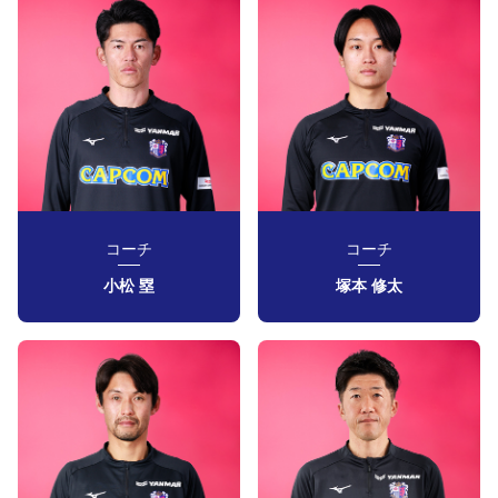
コーチ
コーチ
小松 塁
塚本 修太