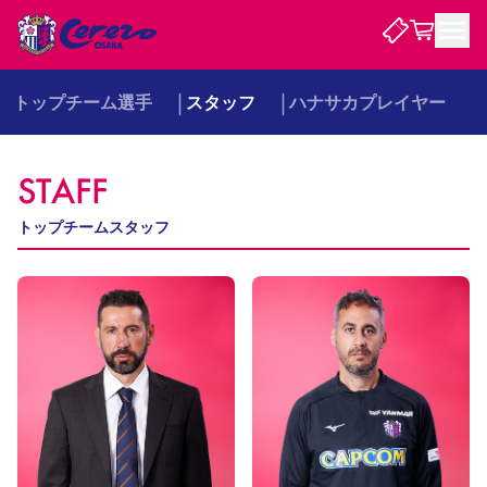
トップチーム選手
スタッフ
ハナサカプレイヤー
試合・チーム
STAFF
観戦する
試合について
試合日程 / 結果
順位表
トップチームスタッフ
クラブを知る
チケット
チームについて
チケット情報
販売スケジュール
価格・席種
購入方法
選手・スタッフ
スケジュール
メディア情報
アクセス
レディース
シーズンシート
法人シーズンシート
福祉サービス
団体チケット
アカデミー
ハナサカプレーヤー
歴代所属選手
ファンクラブ
特定興行入場券
セレッソ大阪について
譲渡サービス
リセールサービス
クラブ紹介
観戦ガイド
沿革
シーズン記録
求人情報
ニュース
ファンクラブ
初めて観戦ガイド
サポートする
キッズ向けサービス
グルメ
マッチデープログラム
観戦マナー&ルール
ビジターサポーター観戦ガイド
公式アプリ
SAKURA SOCIO
SAKURA POINT Program
招待券引換方法
先行入場
パートナー企業募集中
セレッソ大阪VISAカード
サポートスタッフ
まいセレチケット
会員規定
婚姻届・出生届・命名書
セレッソアイデアちょうだいな
スタジアム
応援商店街
レディース
ニュース
Lise（ライセンスビジネス）