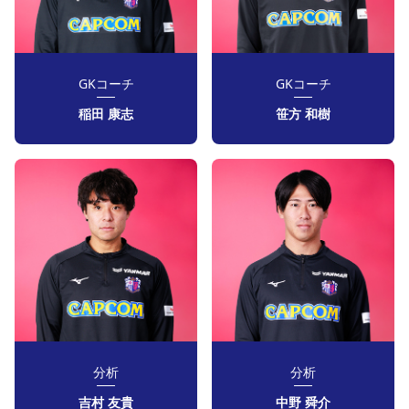
GKコーチ
GKコーチ
稲田 康志
笹方 和樹
分析
分析
吉村 友貴
中野 舜介