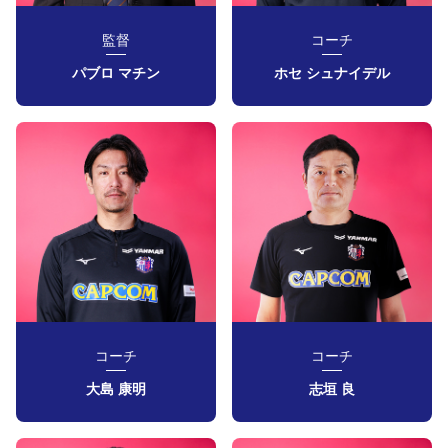
YANMAR HANASAKA STADIUM
すべて
チーム
グッズ
チケット
イベント
ファンクラブ
サステナビリティ
監督
コーチ
ホームタウン
パートナー
スポーツクラブ
メディア
30周年
DAZNで観戦
アカデミー
サステナビリティポリシー
SDGsのゴール
インパクトレポート
パブロ マチン
ホセ シュナイデル
活動レポート
SPORT POSITIVE LEAGUES
取り組み実績
DAZNで観戦
スポーツクラブ
アウェイツアー
スポーツクラブ
アウェイツアー
関連団体/施設
よくある質問
長居公園
セレッソフットサルパーク
セレッソフットサルパーク長居
よくある質問
セレッソスポーツパーク舞洲
YANMAR HANASAKA STADIUM
セレッソ大阪アカデミー
子供のサッカースクール
大人のサッカースクール
その他スポーツクラブ
コーチ
コーチ
大島 康明
志垣 良