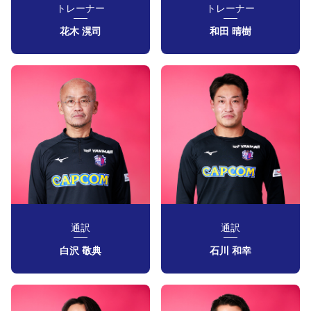
トレーナー
トレーナー
花木 滉司
和田 晴樹
通訳
通訳
白沢 敬典
石川 和幸