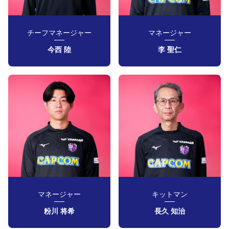
チーフマネージャー
マネージャー
今西 陸
李 聖仁
マネージャー
キットマン
粉川 将希
長久 知治