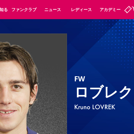
知る
ファンクラブ
ニュース
レディース
アカデミー
ーズンシート
ホームタウン
先行入場
まいセレチケット
法人シーズンシート
パートナー
スポーツクラブ
会員規定
福祉サービス
メディア
ビス
タッフ
ディース
セレッソアイデアちょうだいな
アカデミー
ハナサカプレーヤー
応援商店街
プログラム
観戦マナー&ルール
FW
ート
活動レポート
SPORT POSITIVE LEAGUES
アウェイツアー
よくある質問
ロブレク
Kruno LOVREK
ーク長居
セレッソスポーツパーク舞洲
子供のサッカースクール
大人のサッカースクール