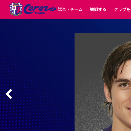
試合・チーム
観戦する
クラブを
試合日程 / 結果
チケット情報
クラブ紹介
SAKURA SOCIO
すべて
チーム
沿革
販売スケジュール
順位表
グッズ
SAKURA POINT Program
シーズン記録
チケット
求人情報
価格・席種
イベント
招待券引換方法
ファンクラブ
購入方法
シ
団体チケット
婚姻届・出生届・命名書
30周年
特定興行入場券
譲渡サービス
リセールサー
選手・スタッフ
パートナー企業募集中
スケジュール
セレッソ大阪VISAカード
メディア情報
アクセス
サポートス
レ
歴代所属選手
初めて観戦ガイド
Lise（ライセンスビジネス）
キッズ向けサービス
グルメ
マッチデー
ビジターサポーター観戦ガイド
公式アプリ
サステナビリティポリシー
SDGsのゴール
インパクトレポ
YANMAR HANASAKA STADIUM
取り組み実績
DAZNで観戦
スポーツクラブ
長居公園
セレッソフットサルパーク
セレッソフットサルパ
YANMAR HANASAKA STADIUM
セレッソ大阪アカデミー
その他スポーツクラブ