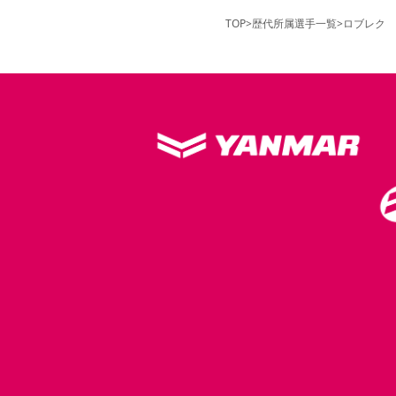
TOP
>
歴代所属選手一覧
>
ロブレク