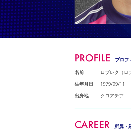
PROFILE
プロフ
名前
ロブレク（ロ
生年月日
1979/09/11
出身地
クロアチア
CAREER
所属・