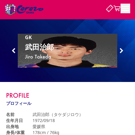
試合・チーム
GK
武田治郎
観戦する
試合について
Jiro Takeda
試合日程 / 結果
順位表
クラブを知る
チケット
チームについて
チケット情報
販売スケジュール
価格・席種
購入方法
選手・スタッフ
スケジュール
メディア情報
アクセス
レディース
シーズンシート
法人シーズンシート
福祉サービス
団体チケット
アカデミー
ハナサカプレーヤー
歴代所属選手
ファンクラブ
特定興行入場券
セレッソ大阪について
譲渡サービス
リセールサービス
PROFILE
クラブ紹介
観戦ガイド
沿革
シーズン記録
求人情報
プロフィール
ニュース
ファンクラブ
初めて観戦ガイド
サポートする
キッズ向けサービス
グルメ
マッチデープログラム
名前
武田治郎（タケダジロウ）
観戦マナー&ルール
ビジターサポーター観戦ガイド
公式アプリ
生年月日
1972/09/18
SAKURA SOCIO
SAKURA POINT Program
招待券引換方法
先行入場
パートナー企業募集中
セレッソ大阪VISAカード
サポートスタッフ
出身地
愛媛県
まいセレチケット
会員規定
婚姻届・出生届・命名書
セレッソアイデアちょうだいな
スタジアム
応援商店街
レディース
身長/体重
178cm / 76kg
ニュース
Lise（ライセンスビジネス）