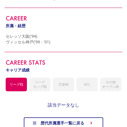
YANMAR HANASAKA STADIUM
すべて
チーム
グッズ
チケット
イベント
ファンクラブ
サステナビリティ
ホームタウン
パートナー
スポーツクラブ
メディア
30周年
DAZNで観戦
アカデミー
CAREER
サステナビリティポリシー
SDGsのゴール
インパクトレポート
活動レポート
SPORT POSITIVE LEAGUES
取り組み実績
DAZNで観戦
所属・経歴
スポーツクラブ
アウェイツアー
セレッソ大阪('94)

ヴィッセル神戸('99 - '01)
スポーツクラブ
アウェイツアー
関連団体/施設
よくある質問
CAREER STATS
長居公園
セレッソフットサルパーク
セレッソフットサルパーク長居
よくある質問
セレッソスポーツパーク舞洲
YANMAR HANASAKA STADIUM
キャリア成績
セレッソ大阪アカデミー
子供のサッカースクール
大人のサッカースクール
その他スポーツクラブ
リーグ
その他
リーグ戦
天皇杯
ACL
カップ戦
オープン杯
該当データなし
歴代所属選手一覧に戻る