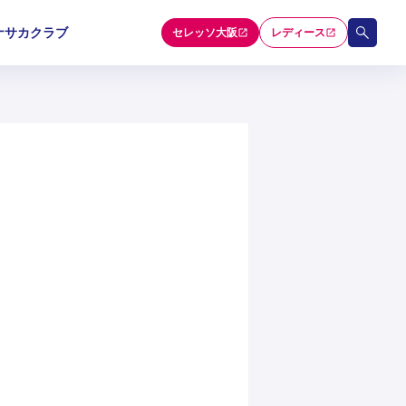
ナサカクラブ
セレッソ大阪
レディース
和歌山U-15
和歌山U-15
和歌山U-15
5
5
5
セレクション