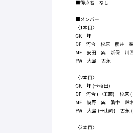
■得点者 なし
■メンバー
〈1本目〉
GK 坪
DF 河合 杉原 櫻井 
MF 安田 巽 新保 川
FW 大島 古永
〈2本目〉
GK 坪 (→稲田)
DF 河合 (→工藤) 杉原
MF 幾野 巽 繁中 鈴
FW 大島 (→山﨑) 古永 
〈3本目〉