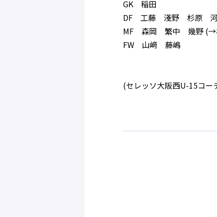
GK 稲田
DF 工藤 淺野 杉原 
MF 森岡 繁中 幾野 (
FW 山﨑 藤嶋
(セレッソ大阪西U-15コー