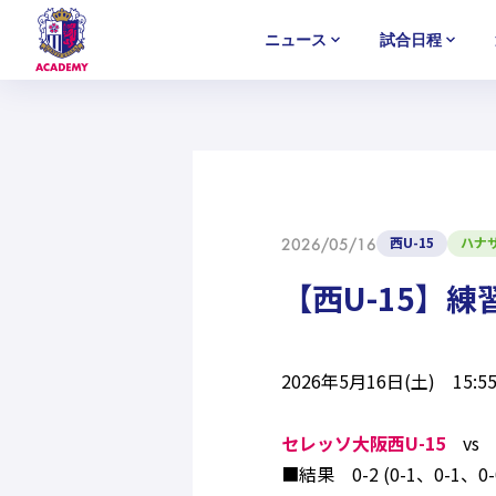
ニュース
試合日程
U-18
U-18
U-18
アカデミー
NEWS
MATCH
PLAYERS
SELECTION
セレクション
ニュース
試合日程
選手
セレクション
U-12
U-12
U-12
西U-15
ハナ
2026/05/16
【西U-15】
2026年5月16日(土) 1
セレッソ大阪西U-15
vs 
■結果 0-2 (0-1、0-1、0-