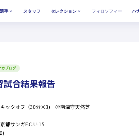
選手
スタッフ
セレクション
フィロソフィー
ハ
U-15
U-15
U-15
西U-15
西U-15
西U-15
ガールズU-18
ガールズU-18
ガールズU-18
ガールズU-1
ガールズU-1
ガールズU-1
サカブログ
練習試合結果報告
5:55キックオフ（30分×3) ＠南津守天然芝
京都サンガF.C.U-15
0)