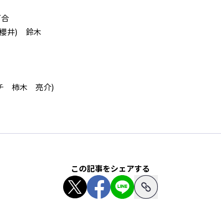
河合
→櫻井) 鈴木
チ 柿木 亮介)
この記事をシェアする