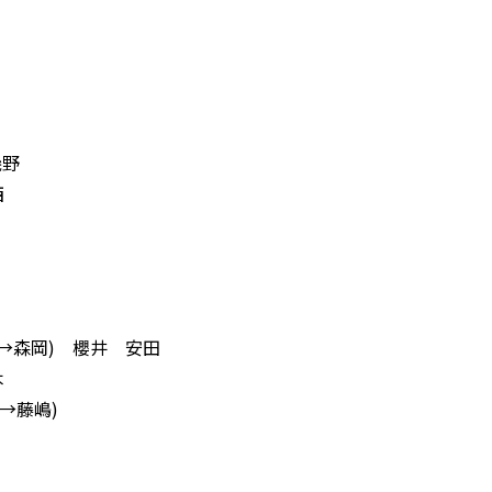
幾野
西
 (→森岡) 櫻井 安田
木
(→藤嶋)