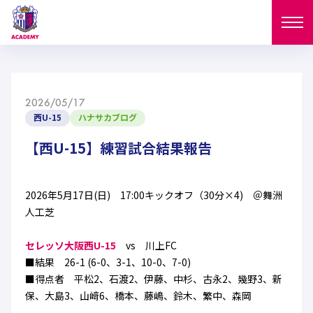
ニュース
2026/05/17
試合日程
西U-15
ハナサカブログ
NEWS
ニュース
【西U-15】練習試合結果報告
選手
MATCH
試合日程
U-18
U-15
スタッフ
2026年5月17日(日) 17:00キックオフ（30分×4) ＠舞洲
PLAYERS
人工芝
西U-15
和歌山U-15
選手
U-18
U-15
セレクション
セレッソ大阪西U-15
vs 川上FC
U-12
ガールズU-18
■結果 26-1 (6-0、3-1、10-0、7-0)
西U-15
和歌山U-15
U-18
U-15
■得点者 平松2、石渡2、伊藤、中杉、古永2、幾野3、新
フィロソフィー
ガールズU-15
SELECTION
セレクション
保、大島3、山﨑6、橋本、藤嶋、鈴木、繁中、森岡
U-12
ガールズU-18
西U-15
和歌山U-15
セレクション