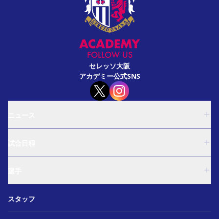
FOLLOW US
セレッソ大阪
アカデミー公式SNS
ニュース
U-18
試合日程
U-15
西U-15
U-18
和歌山U-15
選手
U-15
U-12
西U-15
ガールズU-18
U-18
和歌山U-15
スタッフ
ガールズU-15
U-15
U-12
セレクション
西U-15
ガールズU-18