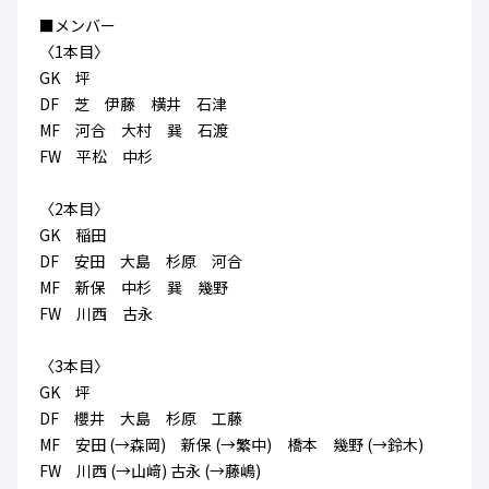
ハナサカクラブ
■メンバー
ガールズU-15
U-12
ガールズU-18
〈1本目〉
アカデミー
セレッソ大阪
レディース
GK 坪
セレクション
ガールズU-15
DF 芝 伊藤 横井 石津
MF 河合 大村 巽 石渡
FW 平松 中杉
〈2本目〉
GK 稲田
DF 安田 大島 杉原 河合
MF 新保 中杉 巽 幾野
FW 川西 古永
〈3本目〉
GK 坪
DF 櫻井 大島 杉原 工藤
MF 安田 (→森岡) 新保 (→繁中) 橋本 幾野 (→鈴木)
FW 川西 (→山﨑) 古永 (→藤嶋)