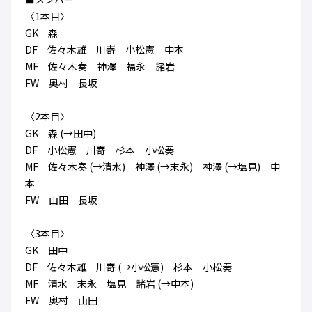
ハナサカクラブ
〈1本目〉
ガールズU-15
U-12
ガールズU-18
GK 森
アカデミー
セレッソ大阪
レディース
DF 佐々木雄 川嵜 小松憲 中本
セレクション
ガールズU-15
MF 佐々木奏 神澤 福永 諸岩
FW 奥村 長坂
〈2本目〉
GK 森 (→田中)
DF 小松憲 川嵜 杉本 小松奏
MF 佐々木奏 (→清水) 神澤 (→末永) 神澤 (→塩見) 中
本
FW 山田 長坂
〈3本目〉
GK 田中
DF 佐々木雄 川嵜 (→小松憲) 杉本 小松奏
MF 清水 末永 塩見 諸岩 (→中本)
FW 奥村 山田