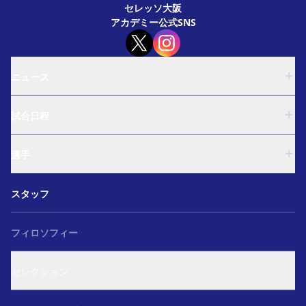
セレッソ大阪
アカデミー公式SNS
ニュース
U-18
試合日程
U-15
西U-15
U-18
和歌山U-15
選手
U-15
U-12
西U-15
ガールズU-18
U-18
和歌山U-15
スタッフ
ガールズU-15
U-15
U-12
セレクション
西U-15
ガールズU-18
和歌山U-15
フィロソフィー
ガールズU-15
U-12
ガールズU-18
セレクション
ガールズU-15