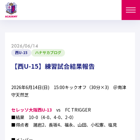
ニュース
2026/06/14
試合日程
西U-15
ハナサカブログ
NEWS
ニュース
【西U-15】練習試合結果報告
選手
MATCH
試合日程
U-18
U-15
スタッフ
2026年6月14日(日) 15:00キックオフ（30分×3) ＠南津
PLAYERS
守天然芝
西U-15
和歌山U-15
選手
U-18
U-15
セレクション
セレッソ大阪西U-13
vs FC TRIGGER
U-12
ガールズU-18
■結果 10-0（4-0、4-0、2-0）
西U-15
和歌山U-15
U-18
U-15
■得点者 諸岩2、長坂4、福永、山田、小松憲、塩見
フィロソフィー
ガールズU-15
SELECTION
セレクション
U-12
ガールズU-18
西U-15
和歌山U-15
セレクション
■メンバー