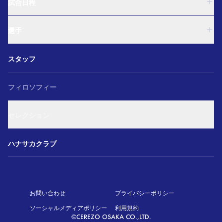
U-18
試合日程
U-15
西U-15
U-18
和歌山U-15
選手
U-15
U-12
西U-15
ガールズU-18
U-18
和歌山U-15
スタッフ
ガールズU-15
U-15
U-12
セレクション
西U-15
ガールズU-18
和歌山U-15
フィロソフィー
ガールズU-15
U-12
ガールズU-18
セレクション
ガールズU-15
アカデミー セレクション
ハナサカクラブ
お問い合わせ
プライバシーポリシー
ソーシャルメディアポリシー
利用規約
©CEREZO OSAKA CO.,LTD.