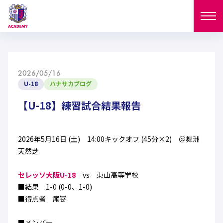
ニュース
2026/05/16
試合日程
U-18
ハナサカブログ
NEWS
ニュース
【U-18】練習試合結果報告
選手
MATCH
試合日程
U-18
U-15
スタッフ
2026年5月16日 (土) 14:00キックオフ (45分×2) ＠舞洲
PLAYERS
天然芝
西U-15
和歌山U-15
選手
U-18
U-15
セレクション
セレッソ大阪U-18
vs 東山高等学校
U-12
ガールズU-18
■結果 1-0 (0-0、1-0)
西U-15
和歌山U-15
U-18
U-15
■得点者 尾嵜
フィロソフィー
ガールズU-15
SELECTION
セレクション
U-12
ガールズU-18
西U-15
和歌山U-15
セレクション
■メンバー