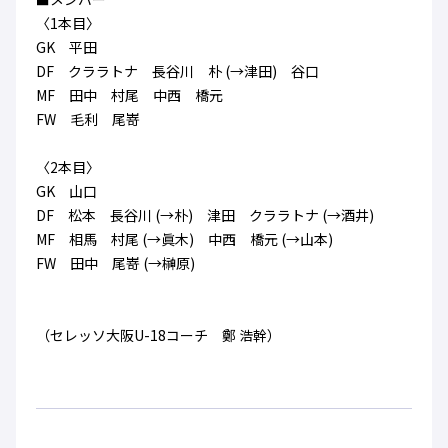
ハナサカクラブ
〈1本目〉
ガールズU-15
U-12
ガールズU-18
GK 平田
アカデミー
セレッソ大阪
レディース
DF クララトナ 長谷川 朴 (→津田) 谷口
セレクション
ガールズU-15
MF 田中 村尾 中西 橋元
FW 毛利 尾嵜
〈2本目〉
GK 山口
DF 松本 長谷川 (→朴) 津田 クララトナ (→酒井)
MF 相馬 村尾 (→眞木) 中西 橋元 (→山本)
FW 田中 尾嵜 (→榊原)
（セレッソ大阪U-18コーチ 鄭 浩幹）