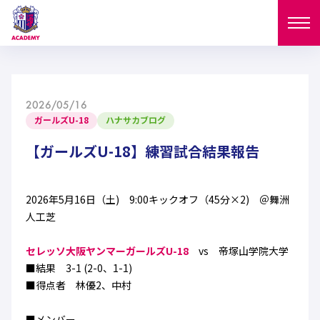
ニュース
2026/05/16
試合日程
ガールズU-18
ハナサカブログ
NEWS
ニュース
【ガールズU-18】練習試合結果報告
選手
MATCH
試合日程
U-18
U-15
スタッフ
2026年5月16日（土) 9:00キックオフ（45分×2) ＠舞洲
PLAYERS
人工芝
西U-15
和歌山U-15
選手
U-18
U-15
セレクション
セレッソ大阪ヤンマーガールズU-18
vs 帝塚山学院大学
U-12
ガールズU-18
■結果 3-1 (2-0、1-1)
西U-15
和歌山U-15
U-18
U-15
■得点者 林優2、中村
フィロソフィー
ガールズU-15
SELECTION
セレクション
U-12
ガールズU-18
西U-15
和歌山U-15
セレクション
■メンバー