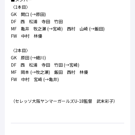
ハナサカクラブ
〈1本目〉
ガールズU-15
U-12
ガールズU-18
GK 関口 (→原田)
アカデミー
セレッソ大阪
レディース
DF 西 松浦 寺田 竹田
セレクション
ガールズU-15
MF 亀井 牧之瀬 (→宮崎) 西村 山崎 (→飯田)
FW 中村 林優
〈2本目〉
GK 原田 (→蜷川)
DF 西 松浦 寺田 竹田 (→宮崎)
MF 岡本 (→牧之瀬) 飯田 西村 林優
FW 中村 宮崎 (→亀井)
（セレッソ大阪ヤンマーガールズU-18監督 武末彩子）