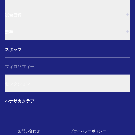
U-18
試合日程
U-15
西U-15
U-18
和歌山U-15
選手
U-15
U-12
西U-15
ガールズU-18
U-18
和歌山U-15
スタッフ
ガールズU-15
U-15
U-12
セレクション
西U-15
ガールズU-18
和歌山U-15
フィロソフィー
ガールズU-15
U-12
ガールズU-18
セレクション
ガールズU-15
アカデミー セレクション
ハナサカクラブ
お問い合わせ
プライバシーポリシー