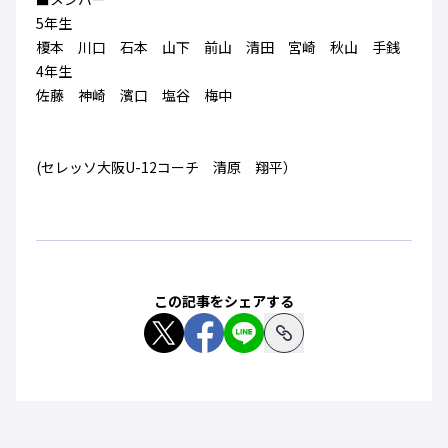
ハナサカクラブ
5年生
ガールズU-15
U-12
ガールズU-18
榎本 川口 石本 山下 前山 清田 宮崎 秋山 手銭
アカデミー
セレッソ大阪
レディース
4年生
セレクション
ガールズU-15
佐藤 神崎 濱口 塩谷 梅中
(セレッソ大阪U-12コーチ 清原 翔平）
この記事をシェアする