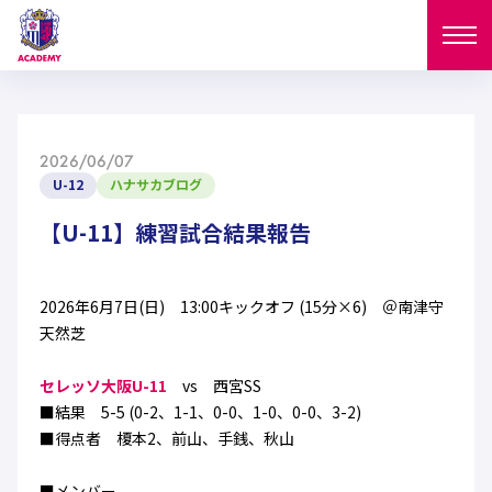
ニュース
2026/06/07
試合日程
U-12
ハナサカブログ
NEWS
ニュース
【U-11】練習試合結果報告
選手
MATCH
試合日程
U-18
U-15
スタッフ
2026年6月7日(日) 13:00キックオフ (15分×6) ＠南津守
PLAYERS
天然芝
西U-15
和歌山U-15
選手
U-18
U-15
セレクション
セレッソ大阪U-11
vs 西宮SS
U-12
ガールズU-18
■結果 5-5 (0-2、1-1、0-0、1-0、0-0、3-2)
西U-15
和歌山U-15
U-18
U-15
■得点者 榎本2、前山、手銭、秋山
フィロソフィー
ガールズU-15
SELECTION
セレクション
U-12
ガールズU-18
西U-15
和歌山U-15
セレクション
■メンバー