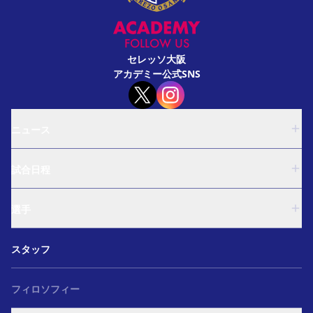
FOLLOW US
セレッソ大阪
アカデミー公式SNS
ニュース
U-18
試合日程
U-15
西U-15
U-18
和歌山U-15
選手
U-15
U-12
西U-15
ガールズU-18
U-18
和歌山U-15
スタッフ
ガールズU-15
U-15
U-12
セレクション
西U-15
ガールズU-18
和歌山U-15
フィロソフィー
ガールズU-15
U-12