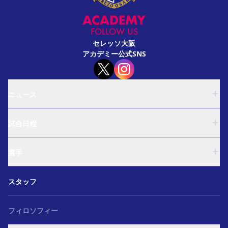
FOLLOW US
セレッソ大阪
アカデミー公式SNS
ニュース
U-18
試合日程
U-15
西U-15
U-18
和歌山U-15
選手
U-15
U-12
西U-15
ガールズU-18
U-18
和歌山U-15
スタッフ
ガールズU-15
U-15
U-12
セレクション
西U-15
ガールズU-18
和歌山U-15
フィロソフィー
ガールズU-15
U-12