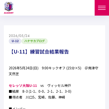
ニュース
2026/05/24
試合日程
U-12
ハナサカブログ
NEWS
ニュース
【U-11】練習試合結果報告
選手
MATCH
試合日程
U-18
U-15
スタッフ
2026年5月24日(日) 9:00キックオフ (15分×5) ＠南津守
PLAYERS
天然芝
西U-15
和歌山U-15
選手
U-18
U-15
セレクション
セレッソ大阪U-11
vs ヴィッセル神戸
U-12
ガールズU-18
■結果 8-3 (1-1、0-0、2-1、2-1、3-0)
西U-15
和歌山U-15
U-18
U-15
■得点者 川口5、宮崎、佐藤、神崎
フィロソフィー
ガールズU-15
SELECTION
セレクション
U-12
ガールズU-18
西U-15
和歌山U-15
セレクション
■メンバー