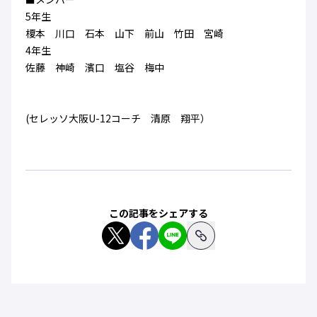
ハナサカクラブ
5年生
ガールズU-15
U-12
ガールズU-18
榎本 川口 石本 山下 前山 竹田 宮崎
アカデミー
セレッソ大阪
レディース
4年生
セレクション
ガールズU-15
佐藤 神崎 濱口 塩谷 梅中
(セレッソ大阪U-12コーチ 清原 翔平）
この記事をシェアする