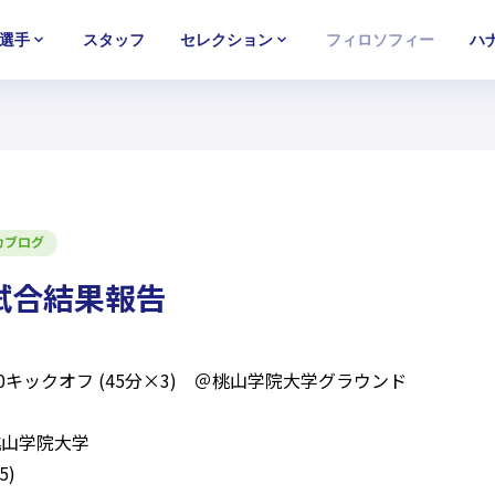
選手
スタッフ
セレクション
フィロソフィー
ハ
U-15
U-15
U-15
西U-15
西U-15
西U-15
ガールズU-18
ガールズU-18
ガールズU-18
ガールズU-1
ガールズU-1
ガールズU-1
カブログ
習試合結果報告
10:00キックオフ (45分×3) ＠桃山学院大学グラウンド
桃山学院大学
5)