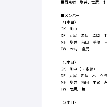
■得点者 増井、塩尻、永
■メンバー
〈1本目〉
GK 川中
DF 丸尾 海保 森岡 
MF 増井 前田 手嶋 
FW 木村 塩尻
〈2本目〉
GK 川中（→ 齋藤）
DF 丸尾 海保 林 ク
MF 増井 前田 中瀬 
FW 塩尻 姜
〈3本目〉