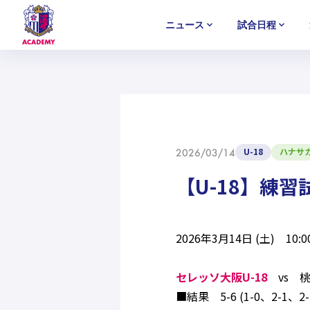
ニュース
試合日程
U-18
U-18
U-18
アカデミー
NEWS
MATCH
PLAYERS
SELECTION
セレクション
ニュース
試合日程
選手
セレクション
U-12
U-12
U-12
U-18
ハナサ
2026/03/14
【U-18】練
2026年3月14日 (土) 
セレッソ大阪U-18
vs 
■結果 5-6 (1-0、2-1、2-