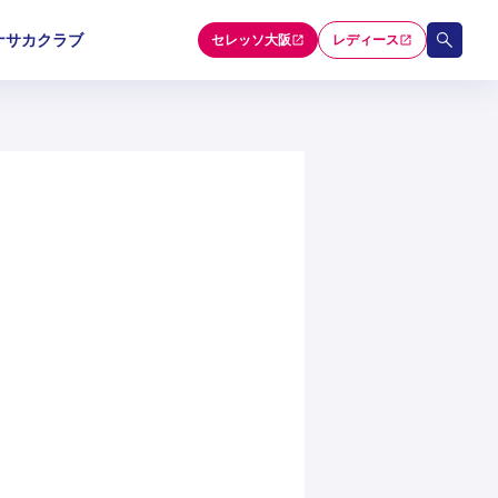
ナサカクラブ
セレッソ大阪
レディース
和歌山U-15
和歌山U-15
和歌山U-15
5
5
5
セレクション