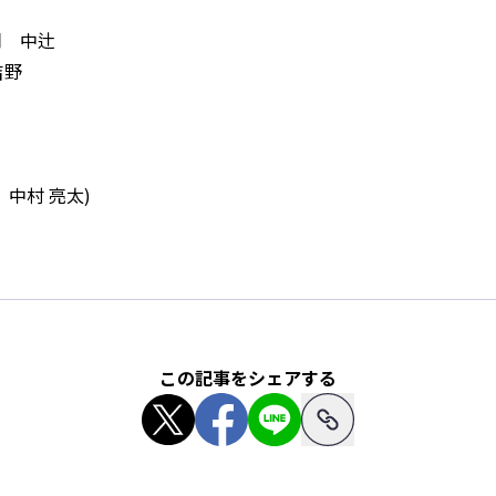
岡 中辻
吉野
 中村 亮太)
この記事をシェアする