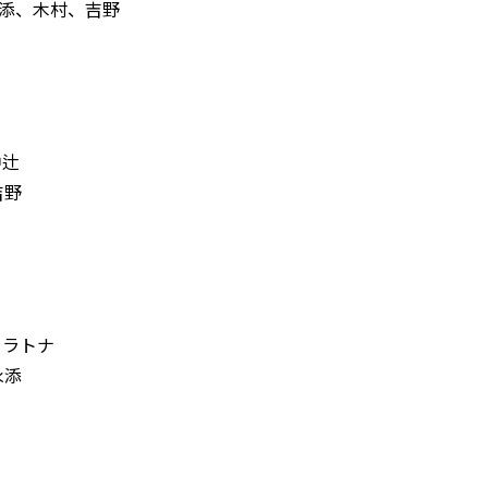
添、木村、吉野
中辻
吉野
ララトナ
永添