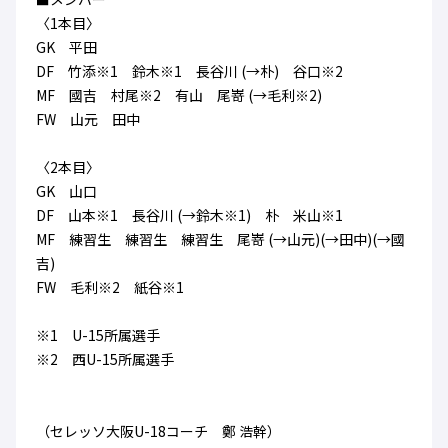
ハナサカクラブ
〈1本目〉
ガールズU-15
U-12
ガールズU-18
GK 平田
アカデミー
セレッソ大阪
レディース
DF 竹添※1 鈴木※1 長谷川 (→朴) 谷口※2
セレクション
ガールズU-15
MF 國吉 村尾※2 有山 尾嵜 (→毛利※2)
FW 山元 田中
〈2本目〉
GK 山口
DF 山本※1 長谷川 (→鈴木※1) 朴 米山※1
MF 練習生 練習生 練習生 尾嵜 (→山元)(→田中)(→國
吉)
FW 毛利※2 紙谷※1
※1 U-15所属選手
※2 西U-15所属選手
（セレッソ大阪U-18コーチ 鄭 浩幹）