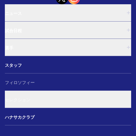
ニュース
U-18
試合日程
U-15
西U-15
U-18
和歌山U-15
選手
U-15
U-12
西U-15
ガールズU-18
U-18
和歌山U-15
スタッフ
ガールズU-15
U-15
U-12
セレクション
西U-15
ガールズU-18
和歌山U-15
フィロソフィー
ガールズU-15
U-12
ガールズU-18
セレクション
ガールズU-15
アカデミー セレクション
ハナサカクラブ