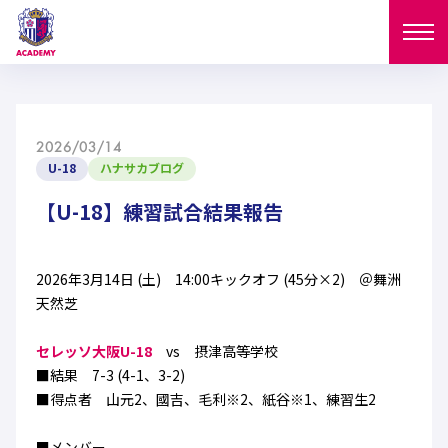
ニュース
2026/03/14
試合日程
U-18
ハナサカブログ
NEWS
ニュース
【U-18】練習試合結果報告
選手
MATCH
試合日程
U-18
U-15
スタッフ
2026年3月14日 (土) 14:00キックオフ (45分×2) ＠舞洲
PLAYERS
天然芝
西U-15
和歌山U-15
選手
U-18
U-15
セレクション
セレッソ大阪U-18
vs 摂津高等学校
U-12
ガールズU-18
■結果 7-3 (4-1、3-2)
西U-15
和歌山U-15
U-18
U-15
■得点者 山元2、國吉、毛利※2、紙谷※1、練習生2
フィロソフィー
ガールズU-15
SELECTION
セレクション
U-12
ガールズU-18
西U-15
和歌山U-15
セレクション
■メンバー