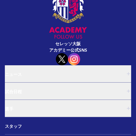
FOLLOW US
セレッソ大阪
アカデミー公式SNS
ニュース
U-18
試合日程
U-15
西U-15
U-18
和歌山U-15
選手
U-15
U-12
西U-15
ガールズU-18
U-18
和歌山U-15
スタッフ
ガールズU-15
U-15
U-12
セレクション