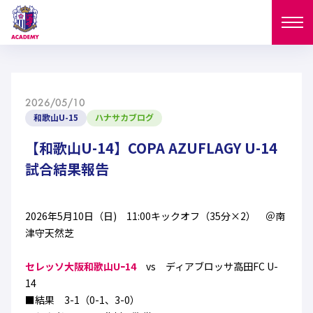
ニュース
2026/05/10
試合日程
和歌山U-15
ハナサカブログ
NEWS
ニュース
【和歌山U-14】COPA AZUFLAGY U-14
選手
MATCH
試合結果報告
試合日程
U-18
U-15
スタッフ
PLAYERS
2026年5月10日（日) 11:00キックオフ（35分×2） ＠南
西U-15
和歌山U-15
選手
U-18
U-15
津守天然芝
セレクション
U-12
ガールズU-18
西U-15
セレッソ大阪和歌山Uｰ14
vs ディアブロッサ高田FC U-
和歌山U-15
U-18
U-15
フィロソフィー
14
ガールズU-15
SELECTION
セレクション
■結果 3-1（0-1、3-0）
U-12
ガールズU-18
西U-15
和歌山U-15
セレクション