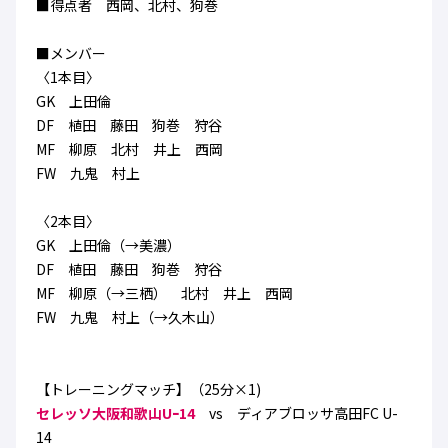
■得点者 西岡、北村、狗巻
ハナサカクラブ
ガールズU-15
U-12
ガールズU-18
■メンバー
アカデミー
セレッソ大阪
レディース
〈1本目〉
セレクション
ガールズU-15
GK 上田倫
DF 植田 藤田 狗巻 狩谷
MF 柳原 北村 井上 西岡
FW 九鬼 村上
〈2本目〉
GK 上田倫（→美濃）
DF 植田 藤田 狗巻 狩谷
MF 柳原（→三栖） 北村 井上 西岡
FW 九鬼 村上（→久木山）
【トレーニングマッチ】（25分×1)
セレッソ大阪和歌山Uｰ14
vs ディアブロッサ高田FC U-
14