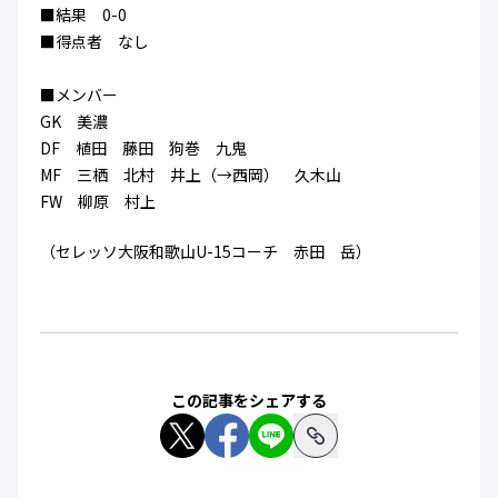
■結果 0-0
■得点者 なし
■メンバー
GK 美濃
DF 植田 藤田 狗巻 九鬼
MF 三栖 北村 井上（→西岡） 久木山
FW 柳原 村上
（セレッソ大阪和歌山U-15コーチ 赤田 岳）
この記事をシェアする