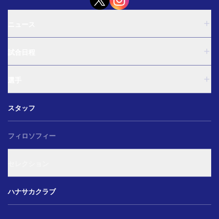
ニュース
U-18
試合日程
U-15
西U-15
U-18
和歌山U-15
選手
U-15
U-12
西U-15
ガールズU-18
U-18
和歌山U-15
スタッフ
ガールズU-15
U-15
U-12
セレクション
西U-15
ガールズU-18
和歌山U-15
フィロソフィー
ガールズU-15
U-12
ガールズU-18
セレクション
ガールズU-15
アカデミー セレクション
ハナサカクラブ