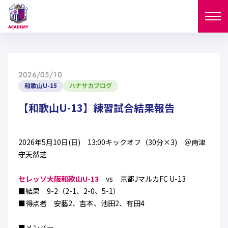
ニュース
2026/05/10
試合日程
和歌山U-15
ハナサカブログ
NEWS
ニュース
【和歌山U-13】練習試合結果報告
選手
MATCH
試合日程
U-18
U-15
スタッフ
2026年5月10日(日) 13:00キックオフ（30分×3) ＠南津
PLAYERS
守天然芝
西U-15
和歌山U-15
選手
U-18
U-15
セレクション
セレッソ大阪和歌山U-13
vs 京都JマルカFC U-13
U-12
ガールズU-18
■結果 9-2（2-1、2-0、5-1）
西U-15
和歌山U-15
U-18
U-15
■得点者 安藝2、吉本、池田2、有田4
フィロソフィー
ガールズU-15
SELECTION
セレクション
U-12
ガールズU-18
西U-15
和歌山U-15
セレクション
■メンバー