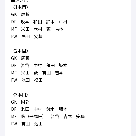
ハナサカクラブ
〈1本目〉
ガールズU-15
U-12
ガールズU-18
GK 尾藤
アカデミー
セレッソ大阪
レディース
DF 坂本 和田 鈴木 中村
セレクション
ガールズU-15
MF 米田 木村 藪 吉本
FW 福田 安藝
〈2本目〉
GK 尾藤
DF 筈谷 中村 和田 坂本
MF 米田 藪 有田 吉本
FW 池田 福田
〈3本目〉
GK 阿部
DF 米田 中村 鈴木 坂本
MF 藪（→福田） 筈谷 吉本 安藝
FW 有田 池田