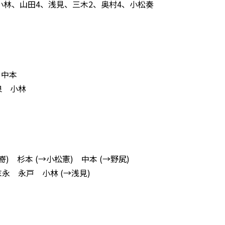
小林、山田4、浅見、三木2、奥村4、小松奏
 中本
泉 小林
) 杉本 (→小松憲) 中本 (→野㞍)
末永 永戸 小林 (→浅見)