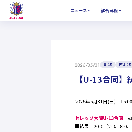
ニュース
試合日程
U-18
U-18
U-18
アカデミー
NEWS
MATCH
PLAYERS
SELECTION
セレクション
ニュース
試合日程
選手
セレクション
U-12
U-12
U-12
U-15
西U-15
2026/05/31
【U-13合同
2026年5月31日(日) 1
セレッソ大阪U-13合同
vs
■結果 20-0（2-0、8-0、1