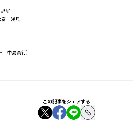
 野㞍
松奏 浅見
チ 中島高行)
この記事をシェアする