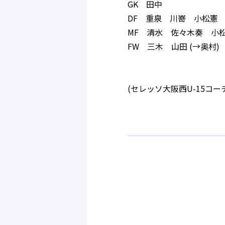
GK 田中
DF 重泉 川嵜 小松憲
MF 清水 佐々木奏 小
FW 三木 山田 (→奥村)
(セレッソ大阪西U-15コー