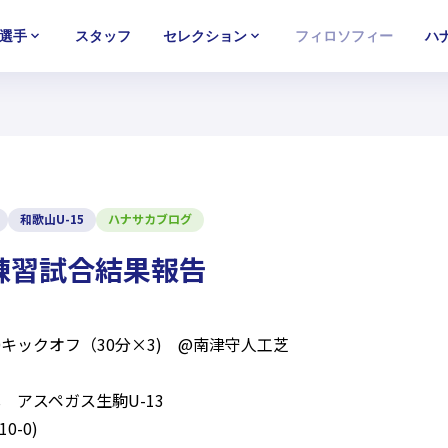
選手
スタッフ
セレクション
フィロソフィー
ハ
U-15
U-15
U-15
西U-15
西U-15
西U-15
ガールズU-18
ガールズU-18
ガールズU-18
ガールズU-1
ガールズU-1
ガールズU-1
和歌山U-15
ハナサカブログ
】練習試合結果報告
5:00キックオフ（30分×3) @南津守人工芝
 アスペガス生駒U-13
0-0)