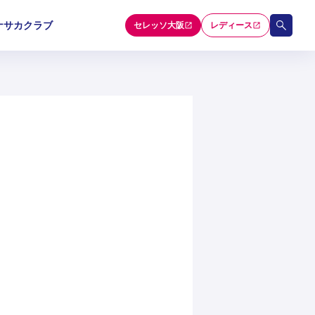
ナサカクラブ
セレッソ大阪
レディース
和歌山U-15
和歌山U-15
和歌山U-15
5
5
5
セレクション