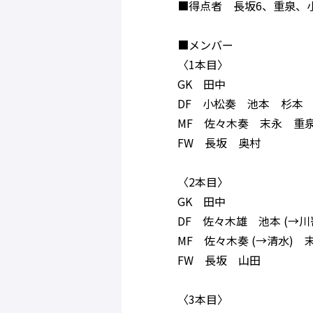
■得点者 長坂6、重泉、
■メンバー
〈1本目〉
GK 田中
DF 小松奏 池本 杉本
MF 佐々木奏 末永 重
FW 長坂 奥村
〈2本目〉
GK 田中
DF 佐々木雄 池本 (→川嵜
MF 佐々木奏 (→清水) 
FW 長坂 山田
〈3本目〉