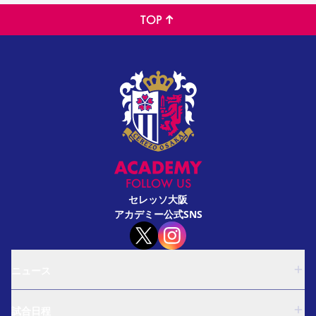
TOP
FOLLOW US
セレッソ大阪
アカデミー公式SNS
ニュース
U-18
試合日程