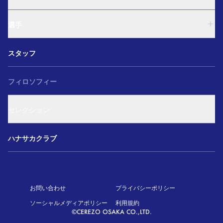
U-15
西U-15
U-18
和歌山U-15
選手
U-15
U-12
西U-15
ガールズU-18
U-18
和歌山U-15
スタッフ
ガールズU-15
U-15
U-12
セレクション
西U-15
ガールズU-18
和歌山U-15
フィロソフィー
ガールズU-15
U-12
ガールズU-18
セレクション
ガールズU-15
アカデミー セレクション
ハナサカクラブ
お問い合わせ
プライバシーポリシー
ソーシャルメディアポリシー
利用規約
©CEREZO OSAKA CO.,LTD.