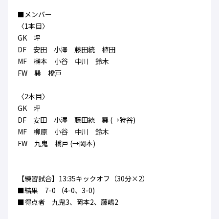
ハナサカクラブ
■メンバー
ガールズU-15
U-12
ガールズU-18
〈1本目〉
アカデミー
セレッソ大阪
レディース
GK 坪
セレクション
ガールズU-15
DF 安田 小澤 藤田統 植田
MF 榊本 小谷 中川 鈴木
FW 巽 橋戸
〈2本目〉
GK 坪
DF 安田 小澤 藤田統 巽 (→狩谷)
MF 柳原 小谷 中川 鈴木
FW 九鬼 橋戸 (→岡本)
【練習試合】13:35キックオフ（30分×2）
■結果 7-0 （4-0、3-0)
■得点者 九鬼3、岡本2、藤嶋2