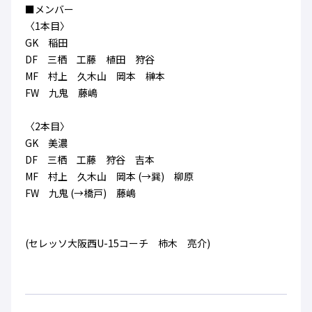
■メンバー
〈1本目〉
GK 稲田
DF 三栖 工藤 植田 狩谷
MF 村上 久木山 岡本 榊本
FW 九鬼 藤嶋
〈2本目〉
GK 美濃
DF 三栖 工藤 狩谷 吉本
MF 村上 久木山 岡本 (→巽) 柳原
FW 九鬼 (→橋戸) 藤嶋
(セレッソ大阪西U-15コーチ 柿木 亮介)