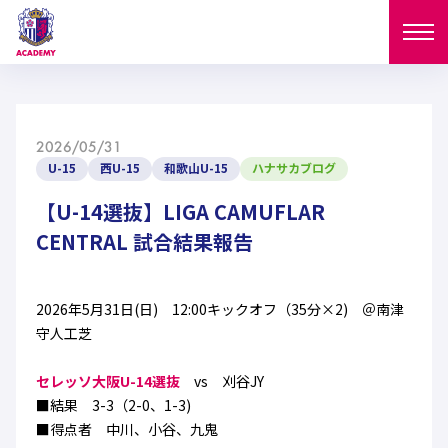
ニュース
2026/05/31
試合日程
U-15
西U-15
和歌山U-15
ハナサカブログ
NEWS
ニュース
【U-14選抜】LIGA CAMUFLAR
選手
MATCH
CENTRAL 試合結果報告
試合日程
U-18
U-15
スタッフ
PLAYERS
2026年5月31日(日) 12:00キックオフ（35分×2) ＠南津
西U-15
和歌山U-15
選手
U-18
U-15
守人工芝
セレクション
U-12
ガールズU-18
西U-15
セレッソ大阪U-14選抜
vs 刈谷JY
和歌山U-15
U-18
U-15
フィロソフィー
■結果 3-3（2-0、1-3)
ガールズU-15
SELECTION
セレクション
■得点者 中川、小谷、九鬼
U-12
ガールズU-18
西U-15
和歌山U-15
セレクション