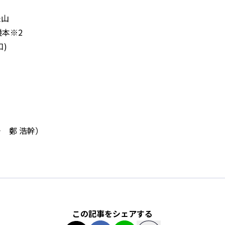
米山
磯本※2
口)
チ 鄭 浩幹）
この記事をシェアする