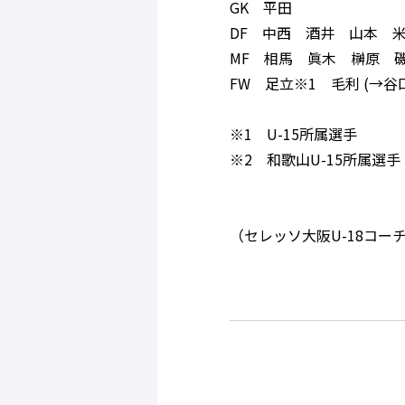
GK 平田
DF 中西 酒井 山本 
MF 相馬 眞木 榊原 
FW 足立※1 毛利 (→谷
※1 U-15所属選手
※2 和歌山U-15所属選手
（セレッソ大阪U-18コー