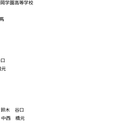
静岡学園高等学校
馬
谷口
橋元
 鈴木 谷口
尾 中西 橋元