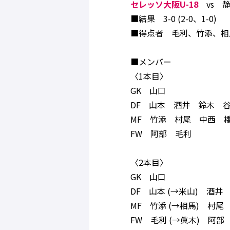
セレッソ大阪U-18
vs 
■結果 3-0 (2-0、1-0)
■得点者 毛利、竹添、相
■メンバー
〈1本目〉
GK 山口
DF 山本 酒井 鈴木 
MF 竹添 村尾 中西 
FW 阿部 毛利
〈2本目〉
GK 山口
DF 山本 (→米山) 酒井
MF 竹添 (→相馬) 村
FW 毛利 (→眞木) 阿部