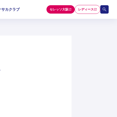
ナサカクラブ
セレッソ大阪
レディース
和歌山U-15
和歌山U-15
和歌山U-15
5
5
5
セレクション
告