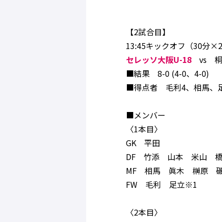
【2試合目】
13:45キックオフ（30分
セレッソ大阪U-18
vs 
■結果 8-0 (4-0、4-0)
■得点者 毛利4、相馬、
■メンバー
〈1本目〉
GK 平田
DF 竹添 山本 米山 
MF 相馬 眞木 榊原 
FW 毛利 足立※1
〈2本目〉