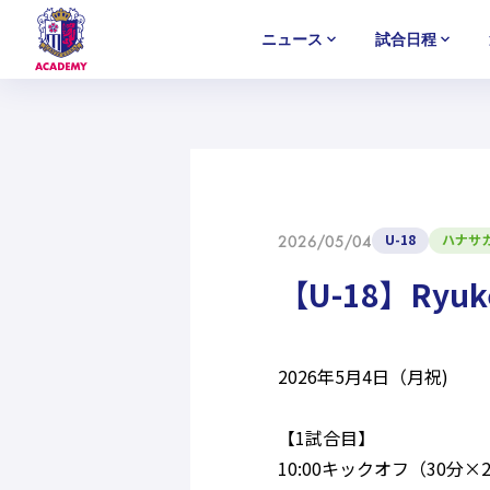
ニュース
試合日程
U-18
U-18
U-18
アカデミー
NEWS
MATCH
PLAYERS
SELECTION
セレクション
ニュース
試合日程
選手
セレクション
U-12
U-12
U-12
U-18
ハナサ
2026/05/04
【U-18】Ryu
2026年5月4日（月祝)
【1試合目】
10:00キックオフ（30分