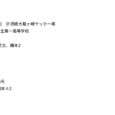
×2) ＠流経大龍ヶ崎サッカー場
桐生第一高等学校
足立、磯本2
橋元
磯本※2