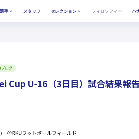
選手
スタッフ
セレクション
フィロソフィー
ハ
U-15
U-15
U-15
西U-15
西U-15
西U-15
ガールズU-18
ガールズU-18
ガールズU-18
ガールズU-1
ガールズU-1
ガールズU-1
カブログ
kei Cup U-16（3日目）試合結果報
×2) ＠RKUフットボールフィールド