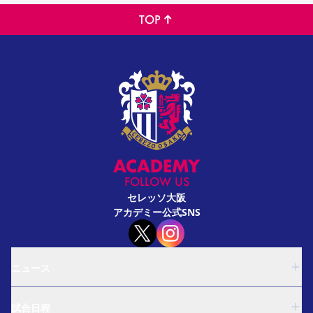
TOP
FOLLOW US
セレッソ大阪
アカデミー公式SNS
ニュース
U-18
試合日程