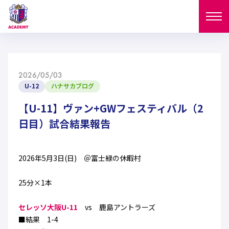
ニュース
2026/05/03
試合日程
U-12
ハナサカブログ
NEWS
ニュース
【U-11】ヴァン+GWフェスティバル（2
選手
MATCH
日目）試合結果報告
試合日程
U-18
U-15
スタッフ
PLAYERS
2026年5月3日(日) ＠富士緑の休暇村
西U-15
和歌山U-15
選手
U-18
U-15
セレクション
25分×1本
U-12
ガールズU-18
西U-15
和歌山U-15
U-18
U-15
フィロソフィー
セレッソ大阪U-11
vs 鹿島アントラーズ
ガールズU-15
SELECTION
セレクション
■結果 1-4
U-12
ガールズU-18
西U-15
和歌山U-15
セレクション