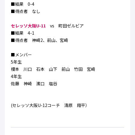
■結果 0-4
■得点者 なし
セレッソ大阪U-11
vs 町田ゼルビア
■結果 4-1
■得点者 神崎2、前山、宮崎
■メンバー
5年生
榎本 川口 石本 山下 前山 竹田 宮崎
4年生
佐藤 神崎 濱口 塩谷
(セレッソ大阪U-12コーチ 清原 翔平）