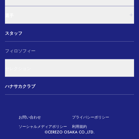
U-15
西U-15
U-18
和歌山U-15
選手
U-15
U-12
西U-15
ガールズU-18
U-18
和歌山U-15
スタッフ
ガールズU-15
U-15
U-12
セレクション
西U-15
ガールズU-18
和歌山U-15
フィロソフィー
ガールズU-15
U-12
ガールズU-18
セレクション
ガールズU-15
アカデミー セレクション
ハナサカクラブ
お問い合わせ
プライバシーポリシー
ソーシャルメディアポリシー
利用規約
©CEREZO OSAKA CO.,LTD.