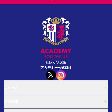
FOLLOW US
セレッソ大阪
アカデミー公式SNS
ニュース
U-18
試合日程
U-15
西U-15