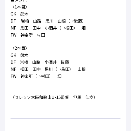
ハナサカクラブ
〈1本目〉
ガールズU-15
U-12
ガールズU-18
GK 鈴木
アカデミー
セレッソ大阪
レディース
DF 岩橋 山路 黒川 山根（→後藤）
セレクション
ガールズU-15
MF 黒田 田中 小酒井（→松田） 畑
FW 神楽所 村田
〈2本目〉
GK 鈴木
DF 岩橋 山路 小酒井 後藤
MF 松田 田中 黒川（→黒田） 山根
FW 神楽所（→村田） 畑
（セレッソ大阪和歌山U-15監督 但馬 佳樹）