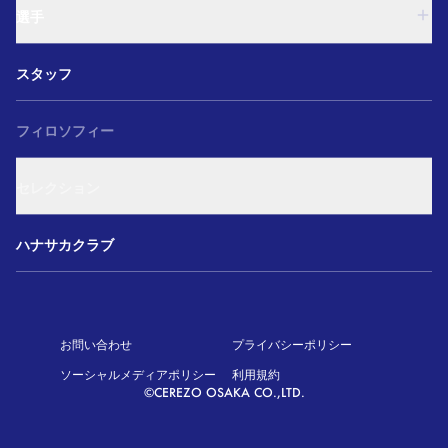
U-18
和歌山U-15
選手
U-15
U-12
西U-15
ガールズU-18
U-18
和歌山U-15
スタッフ
ガールズU-15
U-15
U-12
セレクション
西U-15
ガールズU-18
和歌山U-15
フィロソフィー
ガールズU-15
U-12
ガールズU-18
セレクション
ガールズU-15
アカデミー セレクション
ハナサカクラブ
お問い合わせ
プライバシーポリシー
ソーシャルメディアポリシー
利用規約
©CEREZO OSAKA CO.,LTD.