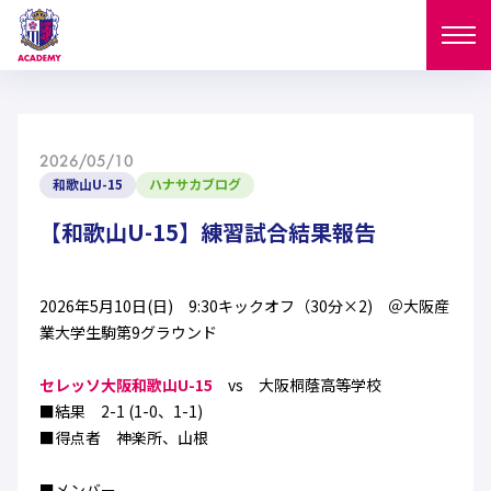
ニュース
2026/05/10
試合日程
和歌山U-15
ハナサカブログ
NEWS
ニュース
【和歌山U-15】練習試合結果報告
選手
MATCH
試合日程
U-18
U-15
スタッフ
2026年5月10日(日) 9:30キックオフ（30分×2) ＠大阪産
PLAYERS
業大学生駒第9グラウンド
西U-15
和歌山U-15
選手
U-18
U-15
セレクション
セレッソ大阪和歌山U-15
vs 大阪桐蔭高等学校
U-12
ガールズU-18
■結果 2-1 (1-0、1-1)
西U-15
和歌山U-15
U-18
U-15
■得点者 神楽所、山根
フィロソフィー
ガールズU-15
SELECTION
セレクション
U-12
ガールズU-18
西U-15
和歌山U-15
セレクション
■メンバー