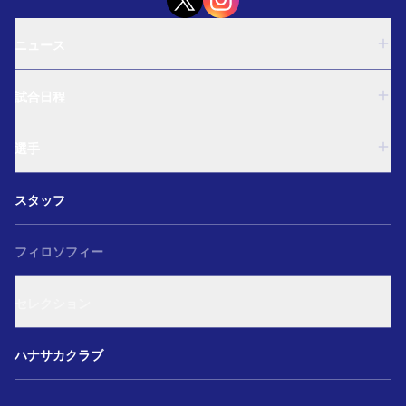
ニュース
U-18
試合日程
U-15
西U-15
U-18
和歌山U-15
選手
U-15
U-12
西U-15
ガールズU-18
U-18
和歌山U-15
スタッフ
ガールズU-15
U-15
U-12
セレクション
西U-15
ガールズU-18
和歌山U-15
フィロソフィー
ガールズU-15
U-12
ガールズU-18
セレクション
ガールズU-15
アカデミー セレクション
ハナサカクラブ