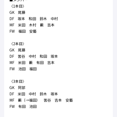
ハナサカクラブ
〈1本目〉
ガールズU-15
U-12
ガールズU-18
GK 尾藤
アカデミー
セレッソ大阪
レディース
DF 坂本 和田 鈴木 中村
セレクション
ガールズU-15
MF 米田 木村 藪 吉本
FW 福田 安藝
〈2本目〉
GK 尾藤
DF 筈谷 中村 和田 坂本
MF 米田 藪 有田 吉本
FW 池田 福田
〈3本目〉
GK 阿部
DF 米田 中村 鈴木 坂本
MF 藪（→福田） 筈谷 吉本 安藝
FW 有田 池田