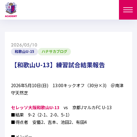
ニュース
2026/05/10
試合日程
和歌山U-15
ハナサカブログ
NEWS
ニュース
【和歌山U-13】練習試合結果報告
選手
MATCH
試合日程
U-18
U-15
スタッフ
2026年5月10日(日) 13:00キックオフ（30分×3) ＠南津
PLAYERS
守天然芝
西U-15
和歌山U-15
選手
U-18
U-15
セレクション
セレッソ大阪和歌山U-13
vs 京都JマルカFC U-13
U-12
ガールズU-18
■結果 9-2（2-1、2-0、5-1）
西U-15
和歌山U-15
U-18
U-15
■得点者 安藝2、吉本、池田2、有田4
フィロソフィー
ガールズU-15
SELECTION
セレクション
U-12
ガールズU-18
西U-15
和歌山U-15
セレクション
■メンバー