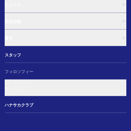
ニュース
U-18
試合日程
U-15
西U-15
U-18
和歌山U-15
選手
U-15
U-12
西U-15
ガールズU-18
U-18
和歌山U-15
スタッフ
ガールズU-15
U-15
U-12
セレクション
西U-15
ガールズU-18
和歌山U-15
フィロソフィー
ガールズU-15
U-12
ガールズU-18
セレクション
ガールズU-15
アカデミー セレクション
ハナサカクラブ