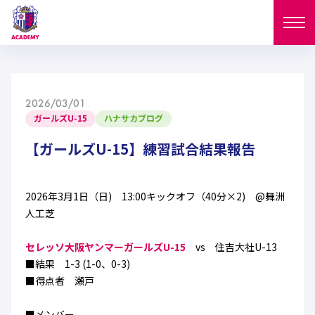
ニュース
2026/03/01
試合日程
ガールズU-15
ハナサカブログ
NEWS
ニュース
【ガールズU-15】練習試合結果報告
選手
MATCH
試合日程
U-18
U-15
スタッフ
2026年3月1日（日) 13:00キックオフ（40分×2) @舞洲
PLAYERS
人工芝
西U-15
和歌山U-15
選手
U-18
U-15
セレクション
セレッソ大阪ヤンマーガールズU-15
vs 住吉大社U-13
U-12
ガールズU-18
■結果 1-3 (1-0、0-3)
西U-15
和歌山U-15
U-18
U-15
■得点者 瀬戸
フィロソフィー
ガールズU-15
SELECTION
セレクション
U-12
ガールズU-18
西U-15
和歌山U-15
セレクション
■メンバー