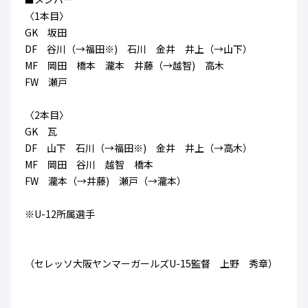
ハナサカクラブ
〈1本目〉
ガールズU-15
U-12
ガールズU-18
GK 坂田
アカデミー
セレッソ大阪
レディース
DF 谷川（→福田※) 石川 金井 井上（→山下）
セレクション
ガールズU-15
MF 岡田 橋本 瀧本 井藤（→越智) 高木
FW 瀬戸
〈2本目〉
GK 瓦
DF 山下 石川（→福田※) 金井 井上（→高木）
MF 岡田 谷川 越智 橋本
FW 瀧本（→井藤) 瀬戸（→瀧本）
※U-12所属選手
（セレッソ大阪ヤンマーガールズU-15監督 上野 秀章）