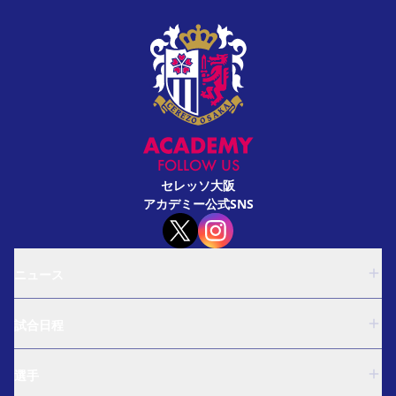
FOLLOW US
セレッソ大阪
アカデミー公式SNS
ニュース
U-18
試合日程
U-15
西U-15
U-18
和歌山U-15
選手
U-15
U-12