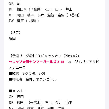
GK 瓦
DF 福田※（→金井) 石川 山下 井上
MF 岡田 橋本 高木 越智 岩佐（→谷川）
FW 瀬戸（→瀧川）
（サブ）
坂田
【予選リーグ③】13:40キックオフ（20分×2)
セレッソ大阪ヤンマーガールズU-15
vs ASハリマアルビ
オンユース
■結果 2-0 (0-0、2-0)
■得点者 金井、オウンゴール
■メンバー
GK 坂田
DF 福田※（→高木) 石川 金井 山下
MF 岡田 橋本 瀧本 谷川 岩佐