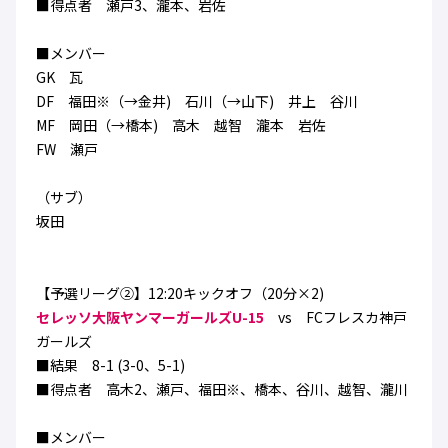
■得点者 瀬戸3、瀧本、岩佐
ハナサカクラブ
ガールズU-15
U-12
ガールズU-18
■メンバー
アカデミー
セレッソ大阪
レディース
GK 瓦
セレクション
ガールズU-15
DF 福田※（→金井) 石川（→山下) 井上 谷川
MF 岡田（→橋本) 高木 越智 瀧本 岩佐
FW 瀬戸
（サブ）
坂田
【予選リーグ②】12:20キックオフ（20分×2)
セレッソ大阪ヤンマーガールズU-15
vs FCフレスカ神戸
ガールズ
■結果 8-1 (3-0、5-1)
■得点者 高木2、瀬戸、福田※、橋本、谷川、越智、瀧川
■メンバー