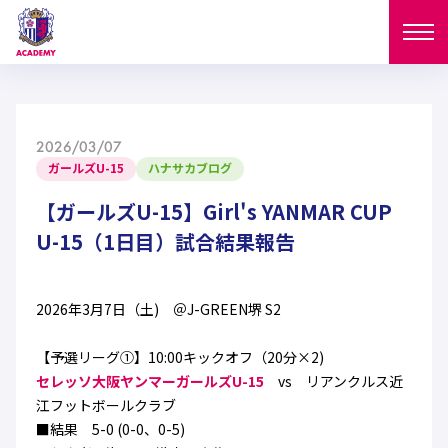
ニュース
2026/03/07
試合日程
ガールズU-15
ハナサカブログ
NEWS
ニュース
【ガールズU-15】Girl's YANMAR CUP
選手
MATCH
U-15（1日目）試合結果報告
試合日程
U-18
U-15
スタッフ
PLAYERS
2026年3月7日（土) ＠J-GREEN堺 S2
西U-15
和歌山U-15
選手
U-18
U-15
セレクション
【予選リーグ①】10:00キックオフ（20分×2)
U-12
ガールズU-18
西U-15
セレッソ大阪ヤンマーガールズU-15
和歌山U-15
vs リアンクルス近
U-18
U-15
フィロソフィー
江フットボールクラブ
ガールズU-15
SELECTION
セレクション
■結果 5-0 (0-0、0-5)
U-12
ガールズU-18
西U-15
和歌山U-15
セレクション