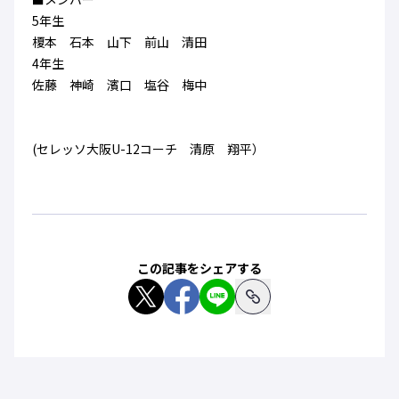
ハナサカクラブ
5年生
ガールズU-15
U-12
ガールズU-18
榎本 石本 山下 前山 清田
アカデミー
セレッソ大阪
レディース
4年生
セレクション
ガールズU-15
佐藤 神崎 濱口 塩谷 梅中
(セレッソ大阪U-12コーチ 清原 翔平）
この記事をシェアする