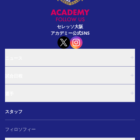
FOLLOW US
セレッソ大阪
アカデミー公式SNS
ニュース
U-18
試合日程
U-15
西U-15
U-18
和歌山U-15
選手
U-15
U-12
西U-15
ガールズU-18
U-18
和歌山U-15
スタッフ
ガールズU-15
U-15
U-12
セレクション
西U-15
ガールズU-18
和歌山U-15
フィロソフィー
ガールズU-15
U-12