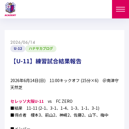
ニュース
2026/06/14
試合日程
U-12
ハナサカブログ
NEWS
ニュース
【U-11】練習試合結果報告
選手
MATCH
試合日程
U-18
U-15
スタッフ
2026年6月14日(日) 11:00キックオフ (15分×6) ＠南津守
PLAYERS
天然芝
西U-15
和歌山U-15
選手
U-18
U-15
セレクション
セレッソ大阪U-11
vs FC ZERO
U-12
ガールズU-18
■結果 11-11 (2-1、3-1、1-4、1-3、1-1、3-1)
西U-15
和歌山U-15
U-18
U-15
■得点者 榎本3、前山2、神崎2、佐藤2、山下、梅中
フィロソフィー
ガールズU-15
SELECTION
セレクション
U-12
ガールズU-18
西U-15
和歌山U-15
セレクション
■メンバー