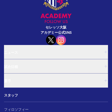
FOLLOW US
セレッソ大阪
アカデミー公式SNS
ニュース
U-18
試合日程
U-15
西U-15
U-18
和歌山U-15
選手
U-15
U-12
西U-15
ガールズU-18
U-18
和歌山U-15
スタッフ
ガールズU-15
U-15
U-12
セレクション
西U-15
ガールズU-18
和歌山U-15
フィロソフィー
ガールズU-15