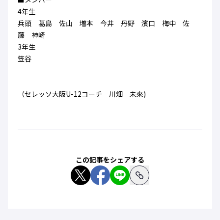
ハナサカクラブ
4年生
ガールズU-15
U-12
ガールズU-18
兵頭 葛島 佐山 増本 今井 丹野 濱口 梅中 佐
アカデミー
セレッソ大阪
レディース
藤 神崎
セレクション
ガールズU-15
3年生
笠谷
（セレッソ大阪U-12コーチ 川畑 未來)
この記事をシェアする