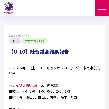
ニュース
2026/06/06
試合日程
U-12
ハナサカブログ
NEWS
ニュース
【U-10】練習試合結果報告
選手
MATCH
試合日程
U-18
U-15
スタッフ
2026年6月6日(土) 9:00キックオフ (15分×5) ＠南津守天
PLAYERS
然芝
西U-15
和歌山U-15
選手
U-18
U-15
セレクション
セレッソ大阪U-10
vs 西宮SS
U-12
ガールズU-18
■結果 7-6 (3-0、1-0、0-3、2-0、1-3)
西U-15
和歌山U-15
U-18
U-15
■得点者 濱口2、佐山2、神崎、梅中、丹野
フィロソフィー
ガールズU-15
SELECTION
セレクション
U-12
ガールズU-18
西U-15
和歌山U-15
セレクション
■メンバー