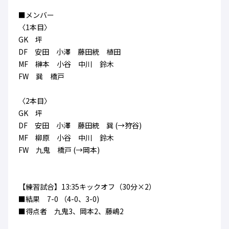
ハナサカクラブ
■メンバー
ガールズU-15
U-12
ガールズU-18
〈1本目〉
アカデミー
セレッソ大阪
レディース
GK 坪
セレクション
ガールズU-15
DF 安田 小澤 藤田統 植田
MF 榊本 小谷 中川 鈴木
FW 巽 橋戸
〈2本目〉
GK 坪
DF 安田 小澤 藤田統 巽 (→狩谷)
MF 柳原 小谷 中川 鈴木
FW 九鬼 橋戸 (→岡本)
【練習試合】13:35キックオフ（30分×2）
■結果 7-0 （4-0、3-0)
■得点者 九鬼3、岡本2、藤嶋2