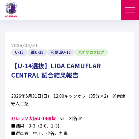
ニュース
2026/05/31
試合日程
U-15
西U-15
和歌山U-15
ハナサカブログ
NEWS
ニュース
【U-14選抜】LIGA CAMUFLAR
選手
MATCH
CENTRAL 試合結果報告
試合日程
U-18
U-15
スタッフ
PLAYERS
2026年5月31日(日) 12:00キックオフ（35分×2) ＠南津
西U-15
和歌山U-15
選手
U-18
U-15
守人工芝
セレクション
U-12
ガールズU-18
西U-15
セレッソ大阪U-14選抜
vs 刈谷JY
和歌山U-15
U-18
U-15
フィロソフィー
■結果 3-3（2-0、1-3)
ガールズU-15
SELECTION
セレクション
■得点者 中川、小谷、九鬼
U-12
ガールズU-18
西U-15
和歌山U-15
セレクション