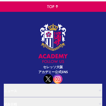
TOP
FOLLOW US
セレッソ大阪
アカデミー公式SNS
ニュース
U-18
試合日程