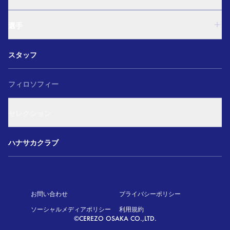
U-15
西U-15
U-18
和歌山U-15
選手
U-15
U-12
西U-15
ガールズU-18
U-18
和歌山U-15
スタッフ
ガールズU-15
U-15
U-12
セレクション
西U-15
ガールズU-18
和歌山U-15
フィロソフィー
ガールズU-15
U-12
ガールズU-18
セレクション
ガールズU-15
アカデミー セレクション
ハナサカクラブ
お問い合わせ
プライバシーポリシー
ソーシャルメディアポリシー
利用規約
©CEREZO OSAKA CO.,LTD.