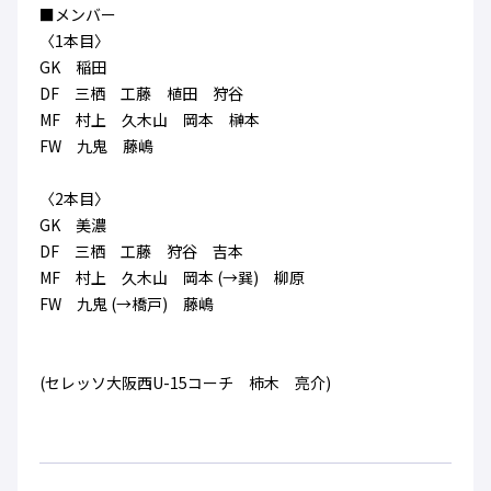
■メンバー
〈1本目〉
GK 稲田
DF 三栖 工藤 植田 狩谷
MF 村上 久木山 岡本 榊本
FW 九鬼 藤嶋
〈2本目〉
GK 美濃
DF 三栖 工藤 狩谷 吉本
MF 村上 久木山 岡本 (→巽) 柳原
FW 九鬼 (→橋戸) 藤嶋
(セレッソ大阪西U-15コーチ 柿木 亮介)