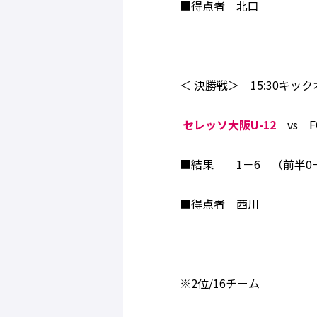
■得点者 北口
＜ 決勝戦＞ 15:30キックオ
セレッソ大阪U-12
vs F
■結果 1－6 （前半0
■得点者 西川
※2位/16チーム