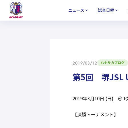
ニュース
試合日程
U-18
U-18
U-18
アカデミー
NEWS
MATCH
PLAYERS
SELECTION
セレクション
ニュース
試合日程
選手
セレクション
U-12
U-12
U-12
ハナサカブログ
2019/03/12
第5回 堺JSL 
2019年3月10日 (日) ＠
【決勝トーナメント】