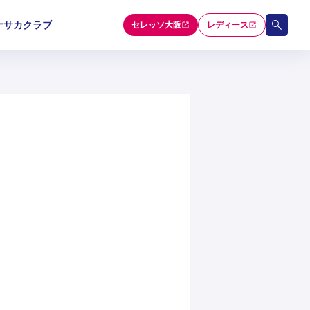
ナサカクラブ
セレッソ大阪
レディース
和歌山U-15
和歌山U-15
和歌山U-15
5
5
5
セレクション
】