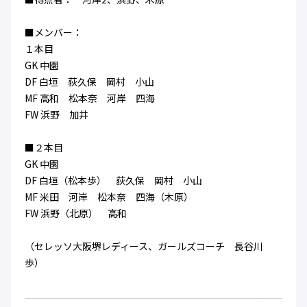
ハナサカクラブ
ガールズU-15
U-12
ガールズU-18
■メンバー：
アカデミー
セレッソ大阪
レディース
１本目
セレクション
ガールズU-15
GK 中園
DF 白垣 荻久保 岡村 小山
MF 高和 松本奈 河岸 四海
FW 浜野 加井
■２本目
GK 中園
DF 白垣（松本歩） 荻久保 岡村 小山
MF 米田 河岸 松本奈 四海（木原）
FW 浜野（北原） 高和
（セレッソ大阪堺レディース、ガールズコーチ 長谷川
歩）