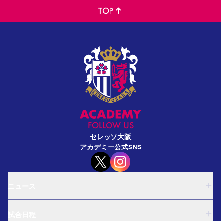
TOP
FOLLOW US
セレッソ大阪
アカデミー公式SNS
ニュース
U-18
試合日程