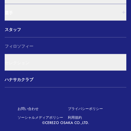
U-15
西U-15
U-18
和歌山U-15
選手
U-15
U-12
西U-15
ガールズU-18
U-18
和歌山U-15
スタッフ
ガールズU-15
U-15
U-12
セレクション
西U-15
ガールズU-18
和歌山U-15
フィロソフィー
ガールズU-15
U-12
ガールズU-18
セレクション
ガールズU-15
アカデミー セレクション
ハナサカクラブ
お問い合わせ
プライバシーポリシー
ソーシャルメディアポリシー
利用規約
©CEREZO OSAKA CO.,LTD.