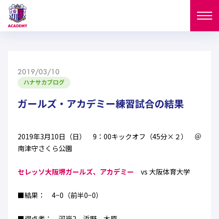
ニュース
2019/03/10
試合日程
ハナサカブログ
NEWS
ニュース
ガールズ・アカデミー練習試合の結果
選手
MATCH
試合日程
U-18
U-15
スタッフ
2019年3月10日（日） 9：00キックオフ（45分×２） ＠
PLAYERS
南津守さくら公園
西U-15
和歌山U-15
選手
U-18
U-15
セレクション
セレッソ大阪堺ガールズ、アカデミー
vs 大阪体育大学
U-12
ガールズU-18
西U-15
和歌山U-15
U-18
U-15
■結果： 4−0（前半0−0）
フィロソフィー
ガールズU-15
SELECTION
セレクション
U-12
ガールズU-18
西U-15
和歌山U-15
セレクション
■得点者： 河岸2、浜野、木原