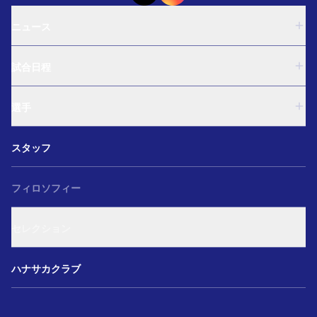
ニュース
U-18
試合日程
U-15
西U-15
U-18
和歌山U-15
選手
U-15
U-12
西U-15
ガールズU-18
U-18
和歌山U-15
スタッフ
ガールズU-15
U-15
U-12
セレクション
西U-15
ガールズU-18
和歌山U-15
フィロソフィー
ガールズU-15
U-12
ガールズU-18
セレクション
ガールズU-15
アカデミー セレクション
ハナサカクラブ