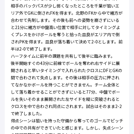
相手のバックパスが少し弱くなったところを千葉が狙いエ
リア外でGKに倒されFKを得ます。北野のFKから中で緒方が
合わせて先制します。その後も前への姿勢を崩さずにいる
と21分に緒方が中盤高い位置で相手に対してタイミングよ
くプレスをかけボールを奪うと拾った皿良がエリア内で倒
されPKを得ます。皿良が落ち着いて決めて2-0とします。前
半は2-0で終了します。
ハーフタイムに前半の課題を共有して後半に臨みます。
後半開始すぐの43分に前線でボールを奪われ右サイドに展
開されると早いタイミングで入れられたクロスにDFとGKの
間で合わされて失点します。その後は相手の圧力に押され
てなかなかボールを持つことができません。チーム全体と
して落ち着かせることができずにいると77分、中盤でボー
ルを失いそのまま展開された左サイドを縦に突破されると
クロスを中で合わされ同点にされます。試合はそのまま2-2
で終了しました。
得点シーンは狙いを持った守備から奪ってのゴールでピッチ
の中での共有ができていたと感じます。しかし、失点シーン