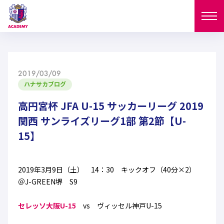
ニュース
2019/03/09
試合日程
ハナサカブログ
NEWS
ニュース
高円宮杯 JFA U-15 サッカーリーグ 2019
選手
MATCH
関西 サンライズリーグ1部 第2節【U-
試合日程
15】
U-18
U-15
スタッフ
PLAYERS
西U-15
和歌山U-15
選手
U-18
U-15
セレクション
2019年3月9日（土） 14：30 キックオフ（40分×2）
＠J-GREEN堺 S9
U-12
ガールズU-18
西U-15
和歌山U-15
U-18
U-15
フィロソフィー
セレッソ大阪U-15
vs ヴィッセル神戸U-15
ガールズU-15
SELECTION
セレクション
U-12
ガールズU-18
西U-15
和歌山U-15
セレクション