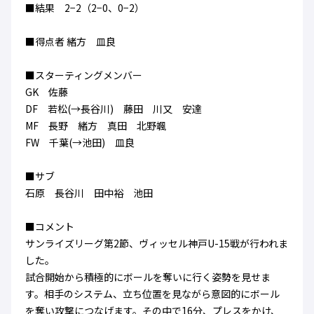
■結果 2−2（2−0、0−2）
ハナサカクラブ
ガールズU-15
U-12
ガールズU-18
■得点者 緒方 皿良
アカデミー
セレッソ大阪
レディース
セレクション
ガールズU-15
■スターティングメンバー
GK 佐藤
DF 若松(→長谷川) 藤田 川又 安達
MF 長野 緒方 真田 北野颯
FW 千葉(→池田) 皿良
■サブ
石原 長谷川 田中裕 池田
■コメント
サンライズリーグ第2節、ヴィッセル神戸U-15戦が行われま
した。
試合開始から積極的にボールを奪いに行く姿勢を見せま
す。相手のシステム、立ち位置を見ながら意図的にボール
を奪い攻撃につなげます。その中で16分、プレスをかけ、