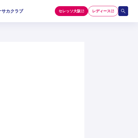
ナサカクラブ
セレッソ大阪
レディース
和歌山U-15
和歌山U-15
和歌山U-15
5
5
5
セレクション