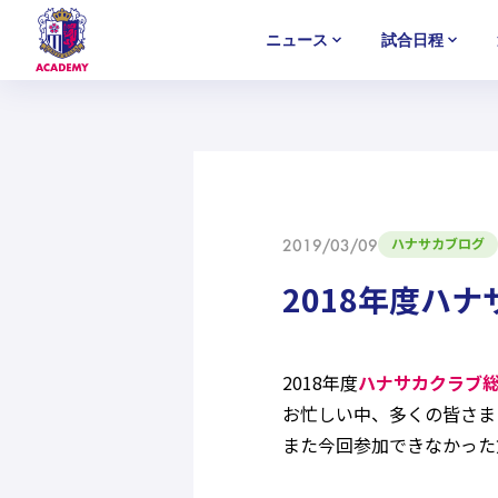
ニュース
試合日程
U-18
U-18
U-18
アカデミー
NEWS
MATCH
PLAYERS
SELECTION
セレクション
ニュース
試合日程
選手
セレクション
U-12
U-12
U-12
ハナサカブログ
2019/03/09
2018年度ハ
2018年度
ハナサカクラブ
お忙しい中、多くの皆さま
また今回参加できなかった