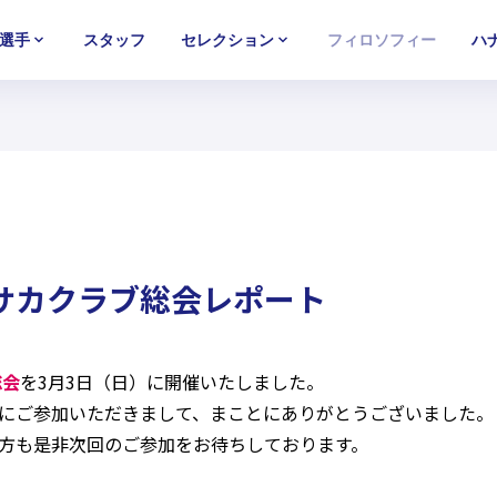
選手
スタッフ
セレクション
フィロソフィー
ハ
U-15
U-15
U-15
西U-15
西U-15
西U-15
ガールズU-18
ガールズU-18
ガールズU-18
ガールズU-1
ガールズU-1
ガールズU-1
ナサカクラブ総会レポート
総会
を3月3日（日）に開催いたしました。
にご参加いただきまして、まことにありがとうございました。
方も是非次回のご参加をお待ちしております。