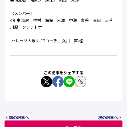
ハナサカクラブ
ガールズU-15
U-12
ガールズU-18
【メンバー】
アカデミー
セレッソ大阪
レディース
4年生 塩尻 中村 海保 米澤 中瀬 青谷 岡田 三浦
セレクション
ガールズU-15
川原 クララトナ
(セレッソ大阪U -12コーチ 久川 直裕)
この記事をシェアする
前の記事へ
次の記事へ