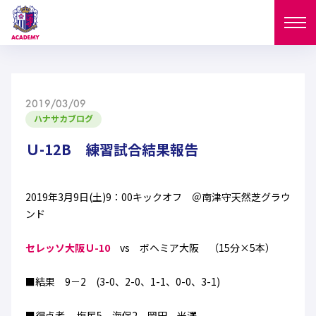
ニュース
2019/03/09
試合日程
ハナサカブログ
NEWS
ニュース
Ｕ-12B 練習試合結果報告
選手
MATCH
試合日程
U-18
U-15
スタッフ
2019年3月9日(土)9：00キックオフ ＠南津守天然芝グラウ
PLAYERS
ンド
西U-15
和歌山U-15
選手
U-18
U-15
セレクション
セレッソ大阪Ｕ-10
vs ボヘミア大阪 （15分×5本）
U-12
ガールズU-18
西U-15
和歌山U-15
U-18
U-15
■結果 9－2 (3-0、2-0、1-1、0-0、3-1)
フィロソフィー
ガールズU-15
SELECTION
セレクション
U-12
ガールズU-18
西U-15
和歌山U-15
セレクション
■得点者 塩尻5 海保2 岡田 米澤