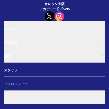
セレッソ大阪
アカデミー公式SNS
ニュース
U-18
試合日程
U-15
西U-15
U-18
和歌山U-15
選手
U-15
U-12
西U-15
ガールズU-18
U-18
和歌山U-15
スタッフ
ガールズU-15
U-15
U-12
セレクション
西U-15
ガールズU-18
和歌山U-15
フィロソフィー
ガールズU-15
U-12
ガールズU-18
セレクション
ガールズU-15