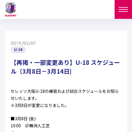
ニュース
2019/03/07
試合日程
U-18
NEWS
ニュース
【再掲・一部変更あり】U-18 スケジュー
選手
MATCH
ル（3月8日－3月14日)
試合日程
U-18
U-15
スタッフ
PLAYERS
セレッソ大阪U-18の練習および試合スケジュールをお知ら
西U-15
和歌山U-15
選手
U-18
U-15
せいたします。
セレクション
※3月8日が変更になりました。
U-12
ガールズU-18
西U-15
和歌山U-15
U-18
U-15
フィロソフィー
■3月8日 (金)
ガールズU-15
SELECTION
セレクション
10:00 ＠舞洲人工芝
U-12
ガールズU-18
西U-15
和歌山U-15
セレクション