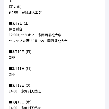
↓
ハナサカクラブ
(変更後)
ガールズU-15
U-12
ガールズU-18
9：00 ＠舞洲人工芝
アカデミー
セレッソ大阪
レディース
セレクション
ガールズU-15
■3月9日 (土)
練習試合
12:00キックオフ ＠関西福祉大学
セレッソ大阪U-18 vs 関西福祉大学
■3月10日 (日)
OFF
■3月11日 (月)
OFF
■3月12日 (火)
14:00 ＠舞洲天然芝
■3月13日 (水)
14:00 ＠舞洲天然芝