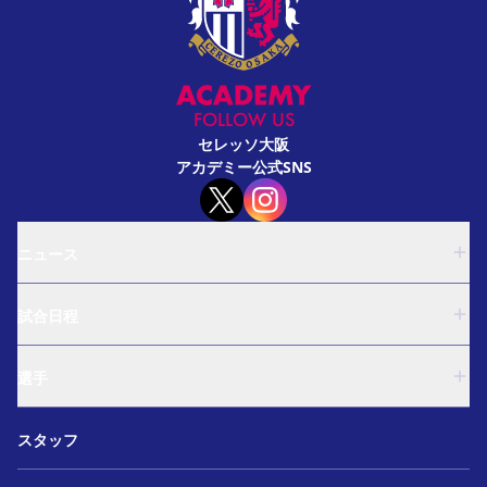
FOLLOW US
セレッソ大阪
アカデミー公式SNS
ニュース
U-18
試合日程
U-15
西U-15
U-18
和歌山U-15
選手
U-15
U-12
西U-15
ガールズU-18
U-18
和歌山U-15
スタッフ
ガールズU-15
U-15
U-12
セレクション
西U-15
ガールズU-18