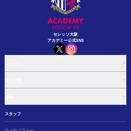
FOLLOW US
セレッソ大阪
アカデミー公式SNS
ニュース
U-18
試合日程
U-15
西U-15
U-18
和歌山U-15
選手
U-15
U-12
西U-15
ガールズU-18
U-18
和歌山U-15
スタッフ
ガールズU-15
U-15
U-12
セレクション
西U-15
ガールズU-18
和歌山U-15
フィロソフィー
ガールズU-15