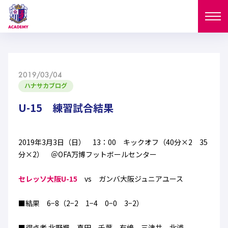
ニュース
2019/03/04
試合日程
ハナサカブログ
NEWS
ニュース
U-15 練習試合結果
選手
MATCH
試合日程
U-18
U-15
スタッフ
2019年3月3日（日） 13：00 キックオフ（40分×2 35
PLAYERS
分×2） ＠OFA万博フットボールセンター
西U-15
和歌山U-15
選手
U-18
U-15
セレクション
セレッソ大阪U-15
vs ガンバ大阪ジュニアユース
U-12
ガールズU-18
西U-15
和歌山U-15
U-18
U-15
■結果 6−8（2−2 1−4 0−0 3−2）
フィロソフィー
ガールズU-15
SELECTION
セレクション
U-12
ガールズU-18
西U-15
和歌山U-15
セレクション
■得点者 北野颯 真田 千葉 有嶋 三津井 北浦