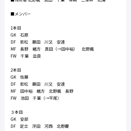
ハナサカクラブ
ガールズU-15
U-12
ガールズU-18
■メンバー
アカデミー
セレッソ大阪
レディース
セレクション
ガールズU-15
1本目
GK 石原
DF 若松 藤田 川又 安達
MF 長野 緒方 真田（→田中裕） 北野颯
FW 千葉 皿良
2本目
GK 佐藤
DF 若松 藤田 川又 安達
MF 田中裕 緒方 北野颯 長野
FW 池田 千葉（→平尾）
３本目
GK 安部
DF 足立 浮田 河西 北野慶