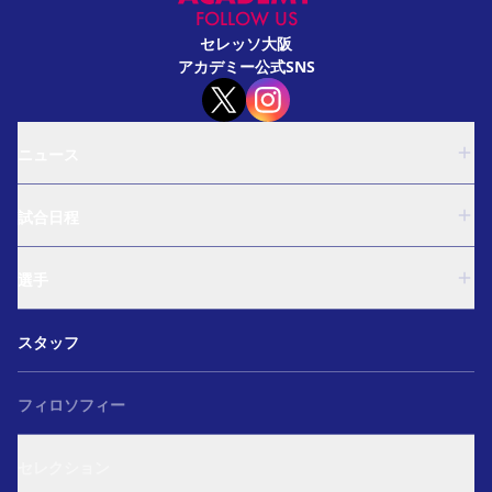
FOLLOW US
セレッソ大阪
アカデミー公式SNS
ニュース
U-18
試合日程
U-15
西U-15
U-18
和歌山U-15
選手
U-15
U-12
西U-15
ガールズU-18
U-18
和歌山U-15
スタッフ
ガールズU-15
U-15
U-12
セレクション
西U-15
ガールズU-18
和歌山U-15
フィロソフィー
ガールズU-15
U-12
ガールズU-18
セレクション
ガールズU-15