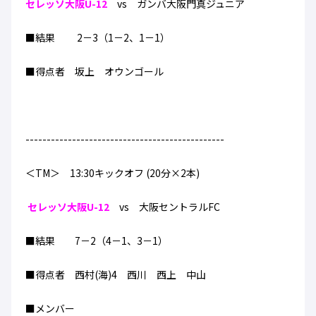
セレッソ大阪U-12
vs ガンバ大阪門真ジュニア
ハナサカクラブ
ガールズU-15
U-12
ガールズU-18
■結果 2－3（1－2、1－1）
アカデミー
セレッソ大阪
レディース
セレクション
ガールズU-15
■得点者 坂上 オウンゴール
-----------------------------------------------
＜TM＞ 13:30キックオフ (20分×2本)
セレッソ大阪U-12
vs 大阪セントラルFC
■結果 7－2（4－1、3－1）
■得点者 西村(海)4 西川 西上 中山
■メンバー