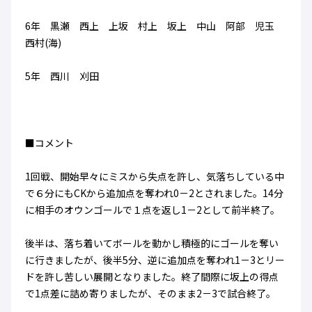
6年 黒瀬 西上 上坂 村上 坂上 中山 阿部 児玉
西村(海)
5年 西川 刈田
■コメント
1回戦、開始早々にミスから失点を許し、気落ちしている中
で６分にもCKから追加点を奪われ0－2とされました。14分
に相手のオウンゴールで１点を返し1－2として前半終了。
後半は、落ち着いてボールを動かし積極的にゴールを奪い
に行きましたが、後半5分、逆に追加点を奪われ1－3とリー
ドを許し苦しい展開となりました。終了間際に坂上の得点
で1点差に詰め寄りましたが、そのまま2－3で試合終了。