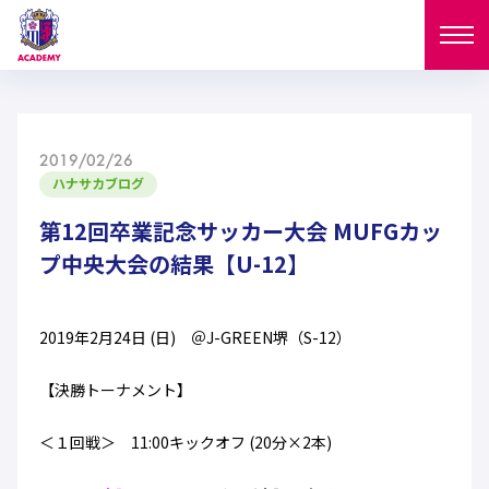
ニュース
2019/02/26
試合日程
ハナサカブログ
NEWS
ニュース
第12回卒業記念サッカー大会 MUFGカッ
選手
MATCH
プ中央大会の結果【U-12】
試合日程
U-18
U-15
スタッフ
PLAYERS
2019年2月24日 (日) ＠J-GREEN堺（S-12）
西U-15
和歌山U-15
選手
U-18
U-15
セレクション
【決勝トーナメント】
U-12
ガールズU-18
西U-15
和歌山U-15
U-18
U-15
フィロソフィー
＜１回戦＞ 11:00キックオフ (20分×2本)
ガールズU-15
SELECTION
セレクション
U-12
ガールズU-18
西U-15
和歌山U-15
セレクション