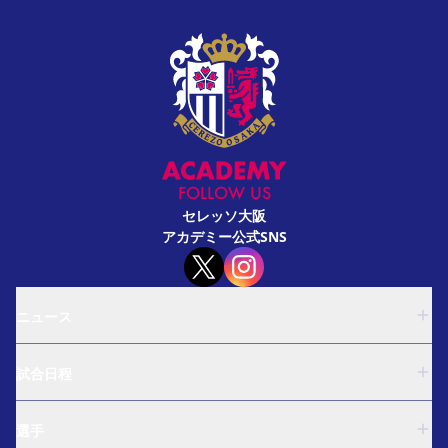
FOLLOW US
セレッソ大阪
アカデミー公式SNS
ニュース
U-18
試合日程
U-15
西U-15
U-18
和歌山U-15
選手
U-15