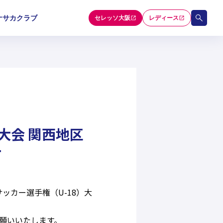
ナサカクラブ
セレッソ大阪
レディース
和歌山U-15
和歌山U-15
和歌山U-15
5
5
5
セレクション
大会 関西地区
て
ッカー選手権（U-18）大
願いいたします。