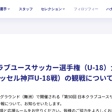
選手
スタッフ
セレクション
フィロソフィー
ハ
U-15
U-15
U-15
西U-15
西U-15
西U-15
ガールズU-18
ガールズU-18
ガールズU-18
ガールズU-1
ガールズU-1
ガールズU-1
クラブユースサッカー選手権（U-18）
ィッセル神戸U-18戦）の観戦につい
グラウンド（舞洲）で開催される「第50回 日本クラブユースサ
情報について、お知らせいたします。
項と応援ルールをお守りください。皆様のご協力をよろしくお