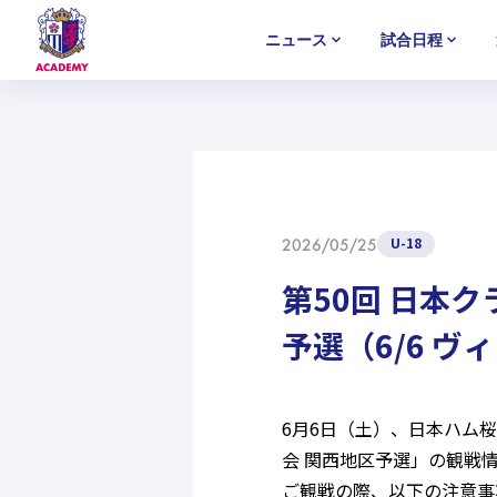
ニュース
試合日程
U-18
U-18
U-18
アカデミー
NEWS
MATCH
PLAYERS
SELECTION
セレクション
ニュース
試合日程
選手
セレクション
U-12
U-12
U-12
U-18
2026/05/25
第50回 日本
予選（6/6 ヴ
6月6日（土）、日本ハム桜
会 関西地区予選」の観戦
ご観戦の際、以下の注意事