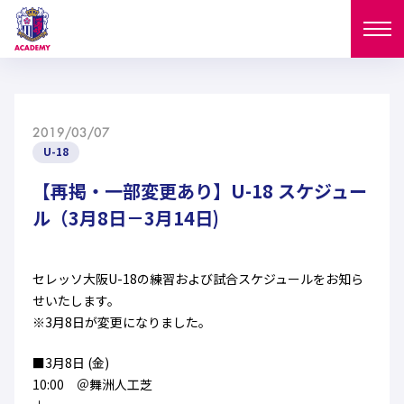
ニュース
2019/03/07
試合日程
U-18
NEWS
ニュース
【再掲・一部変更あり】U-18 スケジュー
選手
MATCH
ル（3月8日－3月14日)
試合日程
U-18
U-15
スタッフ
PLAYERS
セレッソ大阪U-18の練習および試合スケジュールをお知ら
西U-15
和歌山U-15
選手
U-18
U-15
せいたします。
セレクション
※3月8日が変更になりました。
U-12
ガールズU-18
西U-15
和歌山U-15
U-18
U-15
フィロソフィー
■3月8日 (金)
ガールズU-15
SELECTION
セレクション
10:00 ＠舞洲人工芝
U-12
ガールズU-18
西U-15
和歌山U-15
セレクション