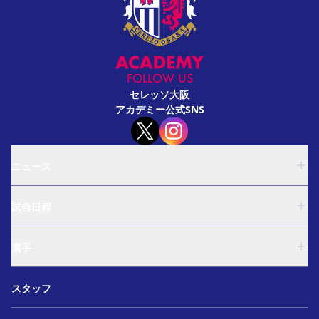
FOLLOW US
セレッソ大阪
アカデミー公式SNS
ニュース
U-18
試合日程
U-15
西U-15
U-18
和歌山U-15
選手
U-15
U-12
西U-15
ガールズU-18
U-18
和歌山U-15
スタッフ
ガールズU-15
U-15
U-12
セレクション
西U-15
ガールズU-18