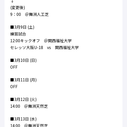
↓
ハナサカクラブ
(変更後)
ガールズU-15
U-12
ガールズU-18
9：00 ＠舞洲人工芝
アカデミー
セレッソ大阪
レディース
セレクション
ガールズU-15
■3月9日 (土)
練習試合
12:00キックオフ ＠関西福祉大学
セレッソ大阪U-18 vs 関西福祉大学
■3月10日 (日)
OFF
■3月11日 (月)
OFF
■3月12日 (火)
14:00 ＠舞洲天然芝
■3月13日 (水)
14:00 ＠舞洲天然芝