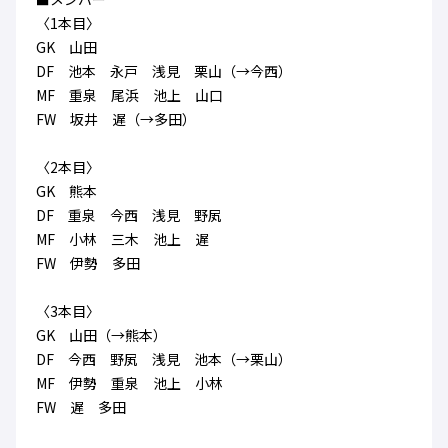
ハナサカクラブ
〈1本目〉
ガールズU-15
U-12
ガールズU-18
GK 山田
アカデミー
セレッソ大阪
レディース
DF 池本 永戸 浅見 栗山（→今西）
セレクション
ガールズU-15
MF 重泉 尾浜 池上 山口
FW 坂井 遅（→多田）
〈2本目〉
GK 熊本
DF 重泉 今西 浅見 野㞍
MF 小林 三木 池上 遅
FW 伊勢 多田
〈3本目〉
GK 山田（→熊本）
DF 今西 野㞍 浅見 池本（→栗山）
MF 伊勢 重泉 池上 小林
FW 遅 多田