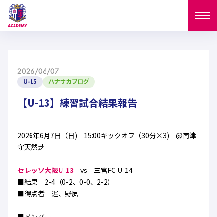
ニュース
2026/06/07
試合日程
U-15
ハナサカブログ
NEWS
ニュース
【U-13】練習試合結果報告
選手
MATCH
試合日程
U-18
U-15
スタッフ
2026年6月7日（日) 15:00キックオフ（30分×3) @南津
PLAYERS
守天然芝
西U-15
和歌山U-15
選手
U-18
U-15
セレクション
セレッソ大阪U-13
vs 三宮FC U-14
U-12
ガールズU-18
■結果 2-4（0-2、0-0、2-2）
西U-15
和歌山U-15
U-18
U-15
■得点者 遅、野㞍
フィロソフィー
ガールズU-15
SELECTION
セレクション
U-12
ガールズU-18
西U-15
和歌山U-15
セレクション
■メンバー