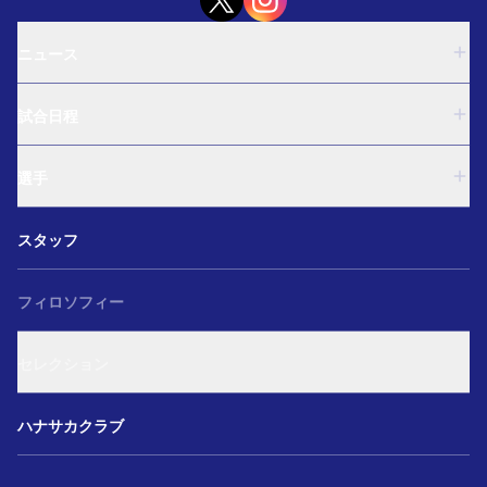
ニュース
U-18
試合日程
U-15
西U-15
U-18
和歌山U-15
選手
U-15
U-12
西U-15
ガールズU-18
U-18
和歌山U-15
スタッフ
ガールズU-15
U-15
U-12
セレクション
西U-15
ガールズU-18
和歌山U-15
フィロソフィー
ガールズU-15
U-12
ガールズU-18
セレクション
ガールズU-15
アカデミー セレクション
ハナサカクラブ